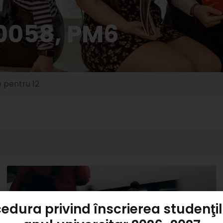
0058, PM6
e pentru 12
edura privind înscrierea studenţil