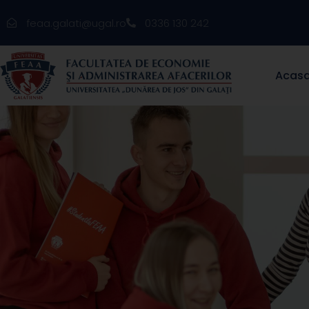
feaa.galati@ugal.ro
0336 130 242
Acas