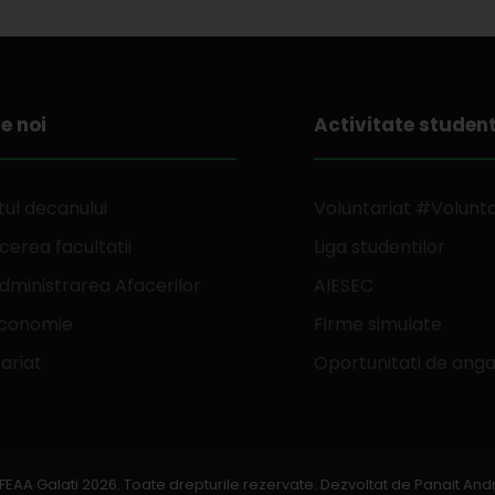
e noi
Activitate studen
ul decanului
Voluntariat #Volunt
erea facultatii
Liga studentilor
dministrarea Afacerilor
AIESEC
Economie
Firme simulate
ariat
Oportunitati de anga
FEAA Galati 2026. Toate drepturile rezervate. Dezvoltat de
Panait And