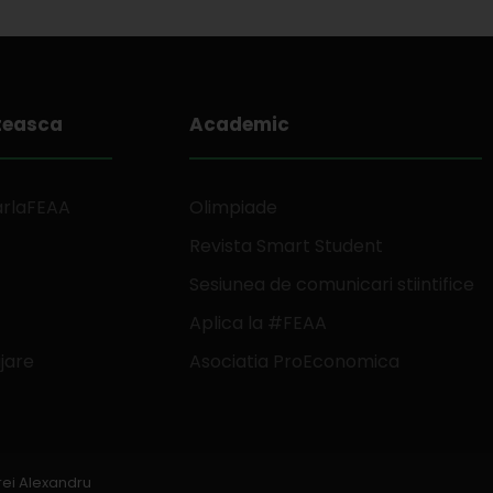
teasca
Academic
arlaFEAA
Olimpiade
Revista Smart Student
Sesiunea de comunicari stiintifice
Aplica la #FEAA
jare
Asociatia ProEconomica
rei Alexandru