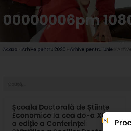
00000006pm 108
Acasa
»
Arhive pentru 2026
»
Arhive pentru iunie
»
Arhiv
Școala Doctorală de Științe
Economice la cea de-a XIV-
Proc
a ediție a Conferinței