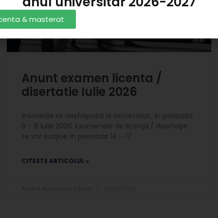
anul universitar 2026-2027
licenta & masterat
Anunt examen licenta /
disertatie Iulie 2026
Înscrierile se desfăşoară la secretariat, în perioada
6 – 8 Iulie 2026. Examenele de licenţă / disertaţie
se vor susţine în perioada 14 – 17
CITESTE ARTICOLUL »
Andrei Alexandru Panait
12/06/2026