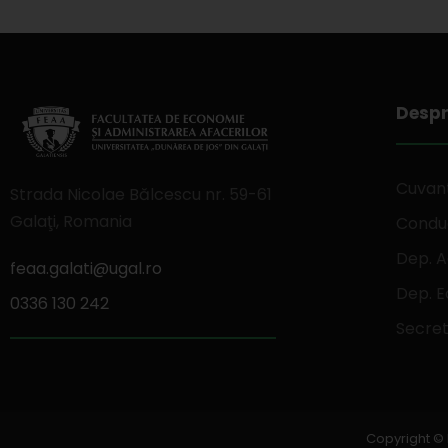
Despr
Cuvant
Strada Nicolae Bălcescu nr. 59-61
Galaţi, Romania
Conduc
Dep. A
feaa.galati@ugal.ro
Dep. 
0336 130 242
Secret
Copyright © 