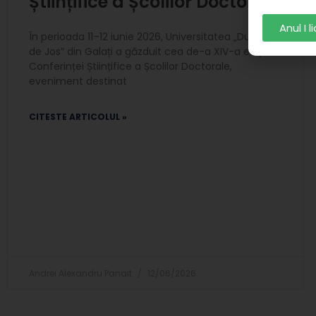
Științifice a Școlilor Doctorale
Anul I 
În perioada 11–12 iunie 2026, Universitatea „Dunărea
de Jos” din Galați a găzduit cea de-a XIV-a ediție a
Conferinței Științifice a Școlilor Doctorale,
eveniment destinat
CITESTE ARTICOLUL »
Andrei Alexandru Panait
12/06/2026