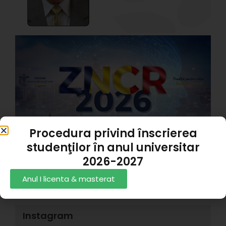
A
P
1
Z
C
R
X
#
p
s
Procedura privind înscrierea
T
1
studenţilor în anul universitar
Rezultate Admitere 2025
2026-2027
Andrei Alexandru Panait
06/07/2026
Anul I licenta & masterat
Instagram