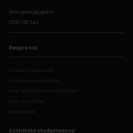
feaa.galati@ugal.ro
0336 130 242
Despre noi
Cuvantul decanului
Conducerea facultatii
Dep. Administrarea Afacerilor
Dep. Economie
Secretariat
Activitate studenteasca