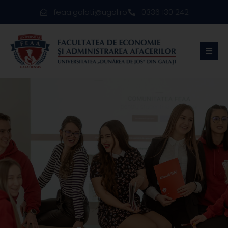
feaa.galati@ugal.ro
0336 130 242