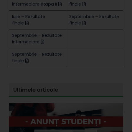
intermediare etapa II
finale
Iulie – Rezultate
Septembrie – Rezultate
finale
finale
Septembrie – Rezultate
intermediare
Septembrie – Rezultate
finale
Ultimele articole
E
l
d
s