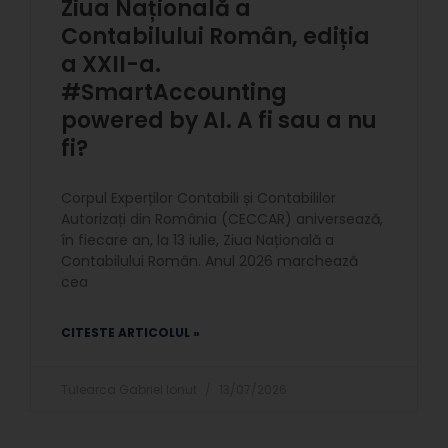
Ziua Națională a
Contabilului Român, ediția
a XXII-a.
#SmartAccounting
powered by AI. A fi sau a nu
fi?
Corpul Experților Contabili și Contabililor
Autorizați din România (CECCAR) aniversează,
în fiecare an, la 13 iulie, Ziua Națională a
Contabilului Român. Anul 2026 marchează
cea
CITESTE ARTICOLUL »
Tulearca Gabriel Ionut
13/07/2026