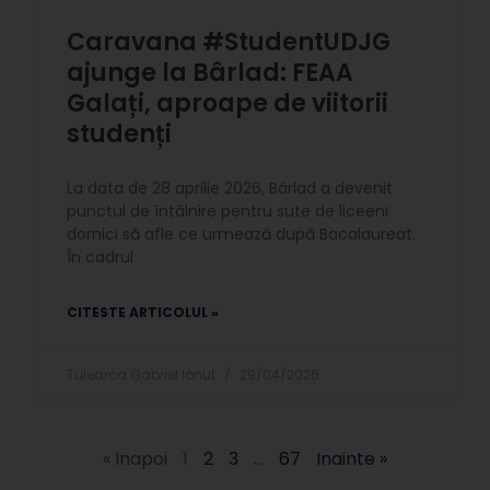
Caravana #StudentUDJG
ajunge la Bârlad: FEAA
Galați, aproape de viitorii
studenți
La data de 28 aprilie 2026, Bârlad a devenit
punctul de întâlnire pentru sute de liceeni
dornici să afle ce urmează după Bacalaureat.
În cadrul
CITESTE ARTICOLUL »
Tulearca Gabriel Ionut
29/04/2026
« Inapoi
1
2
3
…
67
Inainte »