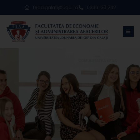
feaa.galati@ugal.ro
0336 130 242