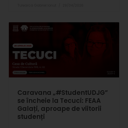
Tulearca Gabriel Ionut
29/04/2026
Caravana „#StudentUDJG”
se încheie la Tecuci: FEAA
Galați, aproape de viitorii
studenți