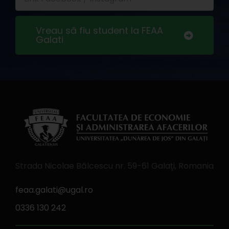
Vreau să fiu student la FEAA
Galati
Strada Nicolae Bălcescu nr. 59-61 Galaţi, Romania
feaa.galati@ugal.ro
0336 130 242