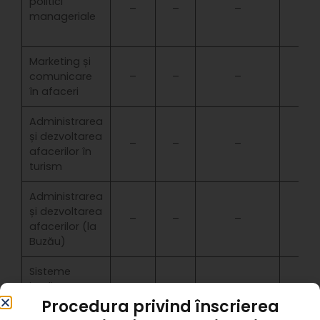
politici
–
–
–
manageriale
Marketing și
comunicare
–
–
–
în afaceri
Administrarea
și dezvoltarea
–
–
–
afacerilor în
turism
Administrarea
și dezvoltarea
–
–
–
afacerilor (la
Buzău)
Sisteme
inteligente
–
–
–
pentru
Procedura privind înscrierea
afaceri