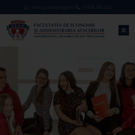
feaa.galati@ugal.ro
0336 130 242