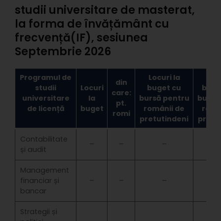
studii universitare de masterat,
la forma de învățământ cu
frecvență(IF), sesiunea
Septembrie 2026
Programul de
Locuri la
Locu
din
studii
Locuri
buget cu
buge
care:
universitare
la
bursă pentru
bursă
pt.
de licență
buget
românii de
româ
romi
pretutindeni
pretu
Contabilitate
–
–
–
și audit
Management
financiar și
–
–
–
bancar
Strategii și