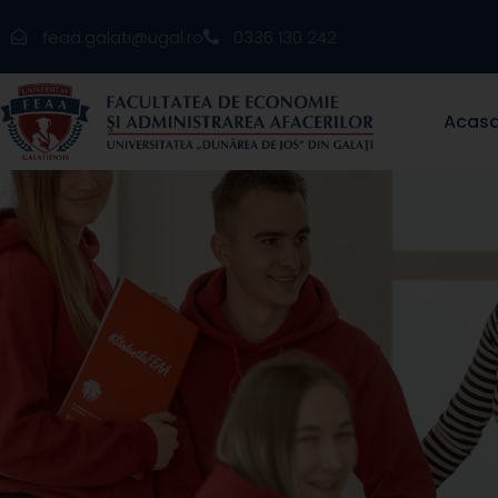
feaa.galati@ugal.ro
0336 130 242
Acas