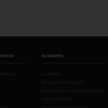
teasca
Academic
arlaFEAA
Olimpiade
Revista Smart Student
Sesiunea de comunicari stiintifice
Aplica la #FEAA
jare
Asociatia ProEconomica