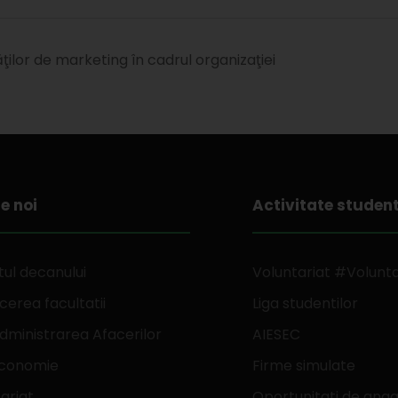
ăţilor de marketing în cadrul organizaţiei
e noi
Activitate studen
ul decanului
Voluntariat #Volunt
erea facultatii
Liga studentilor
dministrarea Afacerilor
AIESEC
Economie
Firme simulate
ariat
Oportunitati de anga