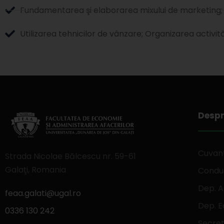
Fundamentarea şi elaborarea mixului de marketing;
Utilizarea tehnicilor de vânzare; Organizarea activit
Despr
Cuvant
Strada Nicolae Bălcescu nr. 59-61
Galaţi, Romania
Conduc
Dep. A
feaa.galati@ugal.ro
Dep. 
0336 130 242
Secret