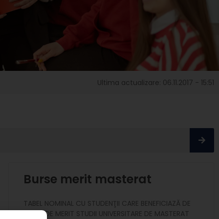
Ultima actualizare: 06.11.2017 - 15:51
Burse merit masterat
TABEL NOMINAL CU STUDENŢII CARE BENEFICIAZĂ DE
BURSE DE MERIT STUDII UNIVERSITARE DE MASTERAT