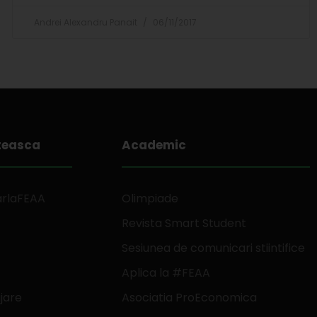
Andrei Alexandru Panait
06/11/2017
teasca
Academic
arlaFEAA
Olimpiade
Revista Smart Student
Sesiunea de comunicari stiintifice
Aplica la #FEAA
jare
Asociatia ProEconomica