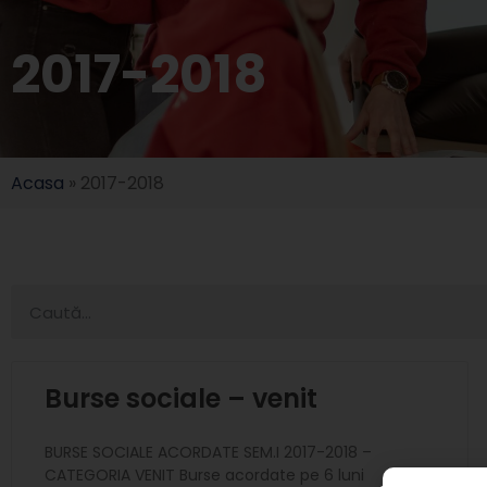
2017-2018
Acasa
»
2017-2018
Burse sociale – venit
BURSE SOCIALE ACORDATE SEM.I 2017-2018 –
CATEGORIA VENIT Burse acordate pe 6 luni