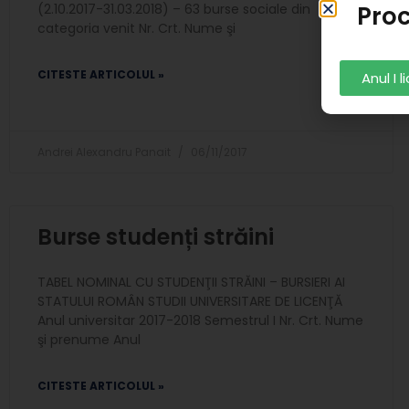
Proc
(2.10.2017-31.03.2018) – 63 burse sociale din
categoria venit Nr. Crt. Nume şi
CITESTE ARTICOLUL »
Anul I 
Andrei Alexandru Panait
06/11/2017
Burse studenți străini
TABEL NOMINAL CU STUDENŢII STRĂINI – BURSIERI AI
STATULUI ROMÂN STUDII UNIVERSITARE DE LICENŢĂ
Anul universitar 2017-2018 Semestrul I Nr. Crt. Nume
şi prenume Anul
CITESTE ARTICOLUL »