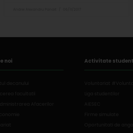
Andrei Alexandru Panait
06/11/2017
e noi
Activitate studen
ul decanului
Voluntariat #Volunt
erea facultatii
Liga studentilor
dministrarea Afacerilor
AIESEC
Economie
Firme simulate
ariat
Oportunitati de anga