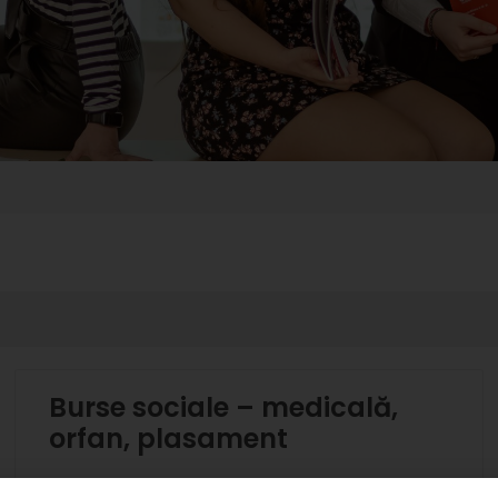
Burse sociale – medicală,
orfan, plasament
BURSE SOCIALE ACORDATE SEM.I+II 2017-2018 –