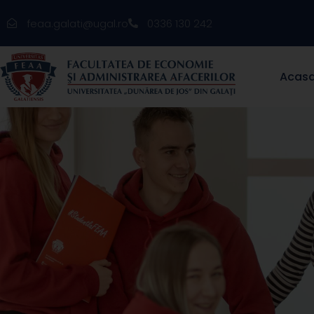
feaa.galati@ugal.ro
0336 130 242
Acas