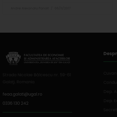
Andrei Alexandru Panait
06/11/2017
Despr
Cuvant
Strada Nicolae Bălcescu nr. 59-61
Galaţi, Romania
Conduc
Dep. A
feaa.galati@ugal.ro
Dep. 
0336 130 242
Secret