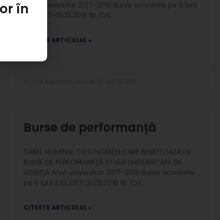
or în
Anul universitar 2017-2018 Burse acordate pe 6 luni
2.10.2017-31.03.2018 Nr. Crt.
CITESTE ARTICOLUL »
Andrei Alexandru Panait
06/11/2017
Burse de performanță
TABEL NOMINAL CU STUDENŢII CARE BENEFICIAZĂ DE
BURSE DE PERFORMANŢĂ STUDII UNIVERSITARE DE
LICENŢĂ Anul universitar 2017-2018 Burse acordate
pe 6 luni 2.10.2017-31.03.2018 Nr. Crt.
CITESTE ARTICOLUL »