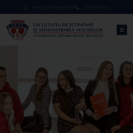
feaa.galati@ugal.ro
0336 130 242