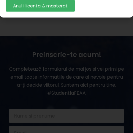
Anul I licenta & masterat
Preinscrie-te acum!
Completează formularul de mai jos și vei primi pe
email toate informațiile de care ai nevoie pentru
a-ți decide viitorul. Suntem aici pentru tine.
#StudentlaFEAA