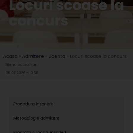
Locuri scoase la
concurs
Acasa
»
Admitere
»
Licenta
»
Locuri scoase la concurs
Ultima actualizare:
06.07.2026 - 10:38
Procedura inscriere
Metodologie admitere
Program și locații înscrieri