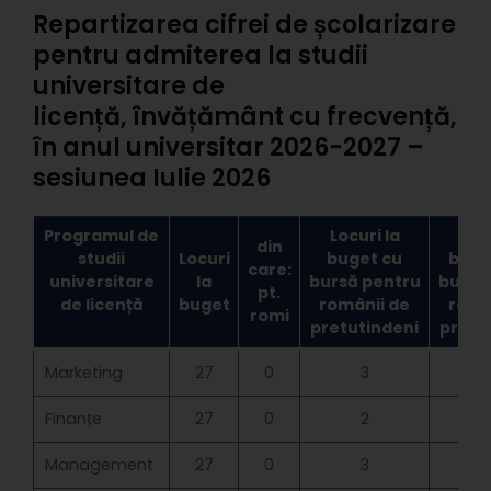
Repartizarea cifrei de școlarizare
pentru admiterea la studii
universitare de
licență, învățământ cu frecvență,
în anul universitar 2026-2027 –
sesiunea Iulie 2026
Programul de
Locuri la
Locu
din
studii
Locuri
buget cu
buge
care:
universitare
la
bursă pentru
bursă
pt.
de licență
buget
românii de
româ
romi
pretutindeni
pretu
Marketing
27
0
3
Finanțe
27
0
2
Management
27
0
3