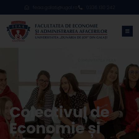
feaa.galati@ugal.ro
0336 130 242
Colectivul de
Economie și