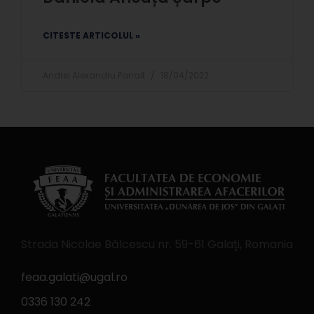
CITESTE ARTICOLUL »
Andrei Alexandru Panait
18/04/2022
Strada Nicolae Bălcescu nr. 59-61 Galaţi, Romania
feaa.galati@ugal.ro
0336 130 242