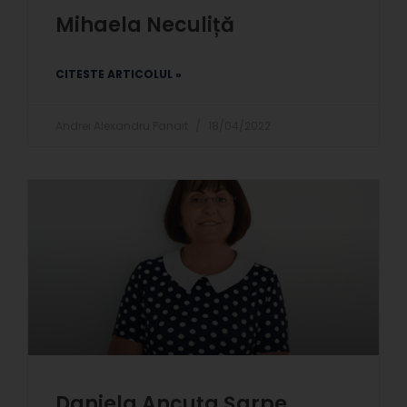
Mihaela Neculiță
CITESTE ARTICOLUL »
Andrei Alexandru Panait
18/04/2022
Daniela Ancuța Șarpe