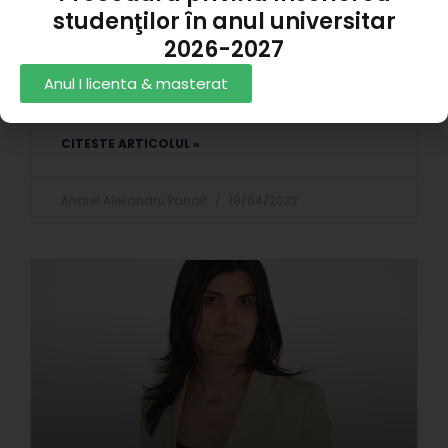
studenţilor în anul universitar
2026-2027
Anul I licenta & masterat
Costel Nistor
CITESTE ARTICOLUL »
Andrei Alexandru Panait
18/04/2022