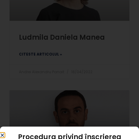
Ludmila Daniela Manea
CITESTE ARTICOLUL »
Andrei Alexandru Panait
18/04/2022
Procedura privind înscrierea