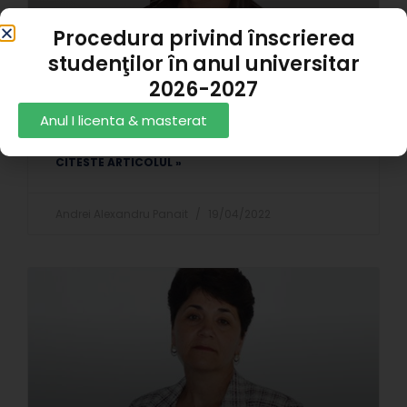
Procedura privind înscrierea
studenţilor în anul universitar
2026-2027
Relu Balosin
Anul I licenta & masterat
CITESTE ARTICOLUL »
Andrei Alexandru Panait
19/04/2022