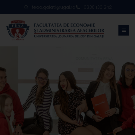
feaa.galati@ugal.ro
0336 130 242