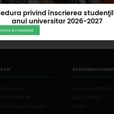
edura privind înscrierea studenţil
anul universitar 2026-2027
licenta & masterat
e noi
Activitate studen
ul decanului
Voluntariat #Volunt
erea facultatii
Liga studentilor
dministrarea Afacerilor
AIESEC