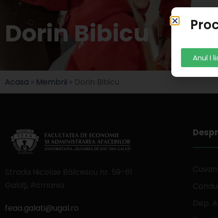
Proc
Dorin Bibicu
Anul I 
Acasa
»
Membrii
»
Dorin Bibicu
Despr
Cuvant
Strada Nicolae Bălcescu nr. 59-61
Galaţi, Romania
Conduc
Dep. A
feaa.galati@ugal.ro