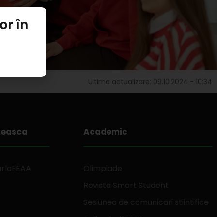
or în
Ultima actualizare: 09.10.2024 - 10:34
teasca
Academic
arlaFEAA
Olimpiade
Revista Smart Student
Sesiunea de comunicari stiintifice