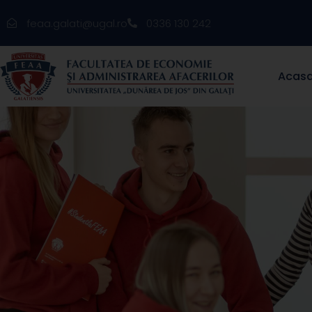
feaa.galati@ugal.ro
0336 130 242
Acas