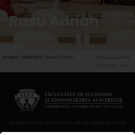
Rusu Adrian
Acasa
»
Membrii
»
Rusu Adrian
Ultima actualizare:
10.05.2022 - 19:30
Strada Nicolae Bălcescu nr. 59-61 Galaţi, Romania