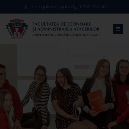
feaa.galati@ugal.ro
0336 130 242