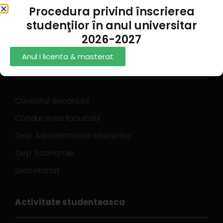
feaa.galati@ugal.ro
Procedura privind înscrierea
0336 130 242
studenţilor în anul universitar
2026-2027
Anul I licenta & masterat
Despre noi
Cuvantul decanului
Conducerea facultatii
Dep. Administrarea Afacerilor
Dep. Economie
Secretariat
Activitate studenteasca