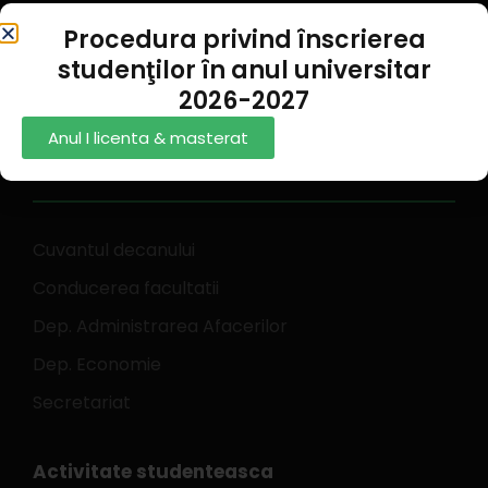
Procedura privind înscrierea
feaa.galati@ugal.ro
studenţilor în anul universitar
0336 130 242
2026-2027
Anul I licenta & masterat
Despre noi
Cuvantul decanului
Conducerea facultatii
Dep. Administrarea Afacerilor
Dep. Economie
Secretariat
Activitate studenteasca