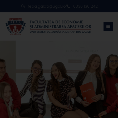
feaa.galati@ugal.ro
0336 130 242