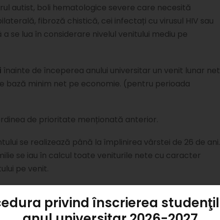
trul autist, boli hematologice severe care necesită
aterală, fibroză chistică, cei infectați cu virusul HIV sau
 a se lua în considerare nivelul venitului mediu pe
i
înainte de începerea anului universitar un venit lunar net
de bază minim net pe economie. (pentru perioada
ordinea de prioritate menționată anterior.
tului se realizează până la împlinirea vârstei de 26 de ani.
lie se iau în calcul toate veniturile nete cu caracter
lui pe venit.
lunar mediu net se va calcula ținând cont doar de veniturile
edura privind înscrierea studenţil
n grijă, precum copii, soț/soție etc., în conformitate cu
anul universitar 2026-2027