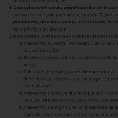
membru al familiei major)
Copii ale certificatului/certificatelor de deces 
pensie de urmaș din perioada octombrie 2024 – s
plasament
,
alte documente atestatoare
, dacă
care părinţii sunt divorţaţi
Documente justificative cu veniturile nete real
Adeverinţă cu venitul net realizat, de la fie
septembrie 2025
Declaraţie pe propria răspundere dată de fiec
venit;
Taloanele de pensie, în cazul în care părinţi
2025. În situaţia în care acestea nu pot fi pr
Casa de Pensii
Adeverinţe privind veniturile obţinute din con
incapacitate temporară de muncă unde este 
Adeverință de la primăria din localitatea de dom
agricole, pentru fiecare membru major din fami