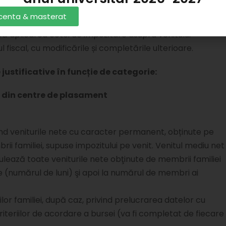
licenta & masterat
te/realizate de persoana singură, respectiv de fiecare
ă aplicarea cotei de impozitare asupra venitului
 fiscal, cu modificările și completările ulterioare.
ustificative în funcție de categorie:
i din centre de plasament
nd veniturile nete cu caracter permanent, obținute pe
brii familiei, supuse impozitului pe venit. Venitul mediu net
ulează toate veniturile nete obţinute de membrii familiei
e (numărul de luni) şi apoi la numărul de membri ai
lor familiei, după caz, privind prelucrarea datelor cu
iteriilor de acordare a bursei (va fi completat de fiecare