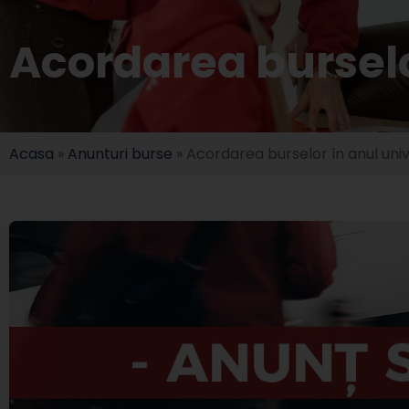
Acordarea burselo
Acasa
»
Anunturi burse
»
Acordarea burselor în anul uni