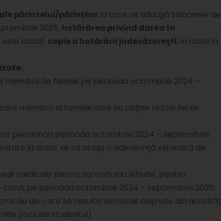
ale părintelui/părinților
la care se adaugă taloanele de
eptembrie 2025,
hotărârea privind darea în
 este cazul/
copie a hotărârii judecătoreşti
, în cazul în
izate:
care membru de familie pe perioada octombrie 2024 –
are membru al familiei care nu obţine nici un fel de
i sunt pensionari perioada octombrie 2024 – septembrie
ezentate la dosar se va ataşa o adeverinţă eliberată de
cedii medicale pentru sarcină sau lehuzie, pentru
cazul, pe perioada octombrie 2024 – septembrie 2025;
iciliu din care să rezulte veniturile obţinute din activităţ
lie (inclusiv studentul)