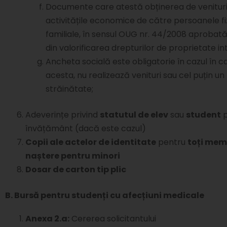
Documente care atestă obținerea de venituri di
activitățile economice de către persoanele fizi
familiale, în sensul OUG nr. 44/2008 aprobată d
din valorificarea drepturilor de proprietate in
Ancheta socială este obligatorie în cazul în ca
acesta, nu realizează venituri sau cel puțin un
străinătate;
Adeverințe privind
statutul de elev
sau
student
p
învățământ (dacă este cazul)
Copii ale actelor de identitate
pentru
toți memb
naștere pentru minori
Dosar de carton tip plic
B. Bursă pentru studenți cu afecțiuni medicale
Anexa 2.a:
Cererea solicitantului