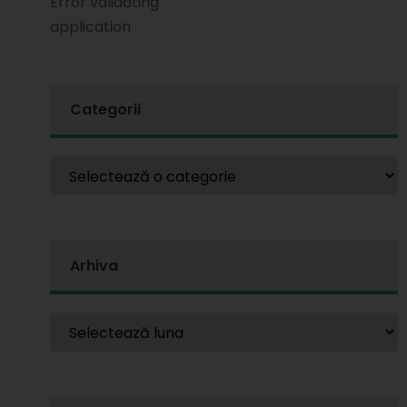
Error validating
application
Categorii
i
Arhiva