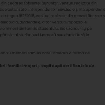
n cedarea folosinței bunurilor, venituri realizate din
ce autorizate, întreprinderile individuale și întreprinderil
e Legea 182/2016, venituri realizate din meserii liberale ș
telectuală, dividendele, altor venituri impozabile
re nimeni din familia studentului, incluzându-l și pe
 părinte al studentului lucrează sau domiciliază în
entru membrii familiei care urmează o formă de
rii familiei majori
și
copii după certificatele de