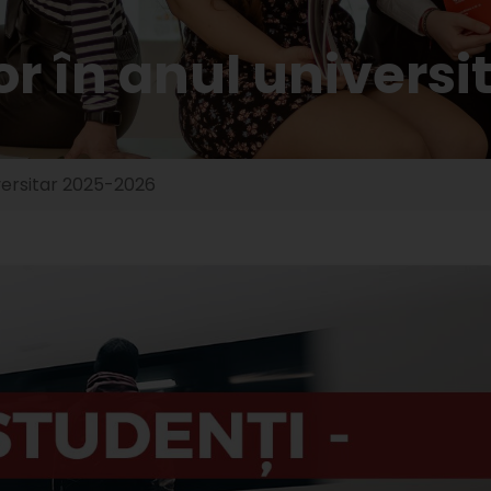
r în anul universi
versitar 2025-2026