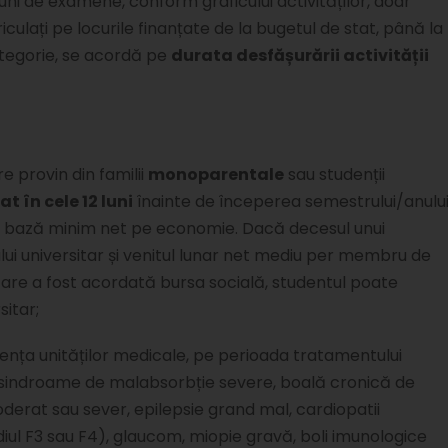
iuni de examene, conform graficului activităților, doar
ulați pe locurile finanțate de la bugetul de stat, până la
categorie, se acordă pe
durata desfășurării activității
re provin din familii
monoparentale
sau studenții
at în cele 12 luni
înainte de începerea semestrului/anulu
 de bază minim net pe economie. Dacă decesul unui
ului universitar și venitul lunar net mediu per membru de
 care a fost acordată bursa socială, studentul poate
sitar;
dența unităților medicale, pe perioada tratamentului
e, sindroame de malabsorbție severe, boală cronică de
oderat sau sever, epilepsie grand mal, cardiopatii
iul F3 sau F4), glaucom, miopie gravă, boli imunologice