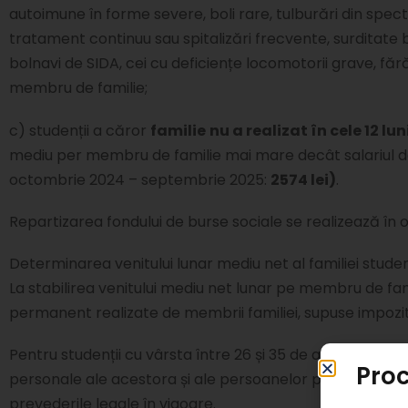
autoimune în forme severe, boli rare, tulburări din spec
tratament continuu sau spitalizări frecvente, surditate bil
bolnavi de SIDA, cei cu deficiențe locomotorii grave, fără
membru de familie;
c) studenții a căror
familie
nu a realizat în cele 12 lun
mediu per membru de familie mai mare decât salariul 
octombrie 2024 – septembrie 2025:
2574 lei)
.
Repartizarea fondului de burse sociale se realizează în 
Determinarea venitului lunar mediu net al familiei studen
La stabilirea venitului mediu net lunar pe membru de fami
permanent realizate de membrii familiei, supuse impozitu
Pentru studenții cu vârsta între 26 și 35 de ani, venitul 
Proc
personale ale acestora și ale persoanelor pe care le au î
prevederile legale în vigoare.