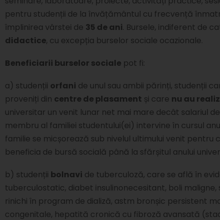
seminare, laboratoare, proiecte, activități practice, ses
pentru studenții de la învățământul cu frecvență înmatric
împlinirea vârstei de
35 de ani
. Bursele, indiferent de 
didactice
, cu excepția burselor sociale ocazionale.
Beneficiarii burselor sociale
pot fi:
a) studenții
orfani
de unul sau ambii părinți, studenții ca
proveniți din
centre de plasament
și care
nu au realiz
universitar un venit lunar net mai mare decât salariul
membru al familiei studentului(ei) intervine în cursul an
familie se micșorează sub nivelul ultimului venit pentru
beneficia de bursă socială până la sfărșitul anului univer
b) studenții
bolnavi
de tuberculoză, care se află în evi
tuberculostatic, diabet insulinonecesitant, boli malign
rinichi în program de dializă, astm bronșic persistent m
congenitale, hepatită cronică cu fibroză avansată (stad