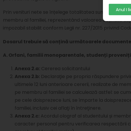
Anul I 
Prin venituri nete se înțelege totalitatea sumelor primi
membru al familiei, reprezentând valoarea obținută dup
impozabil stabilit conform Legii nr. 227/2015 privind Codul
Dosarul trebuie să conțină următoarele documente j
A. Orfani, familii monoparentale, studenți proveniț
Anexa 2.a:
Cererea solicitantului
Anexa 2.b:
Declaraţie pe propria răspundere privi
ultimele 12 luni anterioare cererii, realizate de mem
pe membru al familiei se calculează astfel: se cum
pe cele doisprezece luni, se împarte la doisprezec
familiei, inclusiv cei aflaţi în întreţinere.
Anexa 2.c:
Acordul olograf al studentului și membri
caracter personal pentru verificarea respectării cr