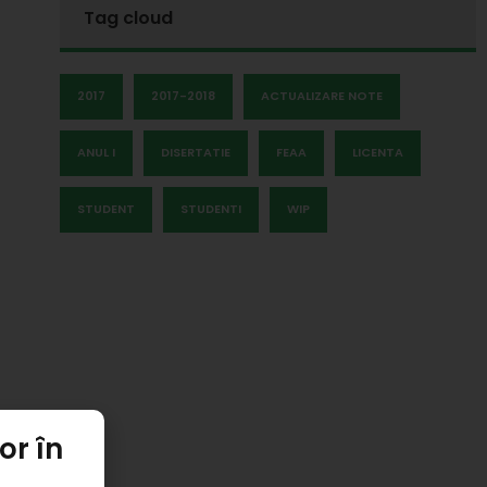
Tag cloud
2017
2017-2018
ACTUALIZARE NOTE
ANUL I
DISERTATIE
FEAA
LICENTA
STUDENT
STUDENTI
WIP
or în