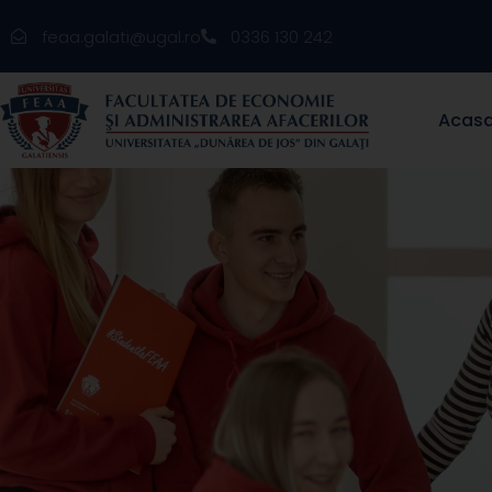
feaa.galati@ugal.ro
0336 130 242
Acas