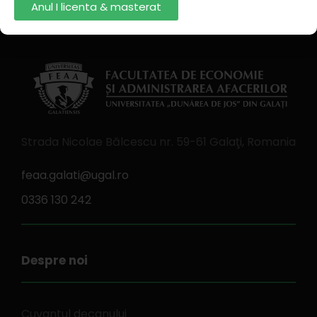
Anul I licenta & masterat
Strada Nicolae Bălcescu nr. 59-61 Galaţi, Romania
feaa.galati@ugal.ro
0336 130 242
Despre noi
Cuvantul decanului