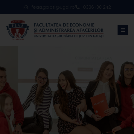
feaa.galati@ugal.ro
0336 130 242