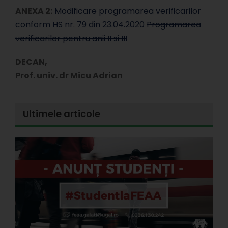
ANEXA 2:
Modificare programarea verificarilor
conform HS nr. 79 din 23.04.2020
Programarea
verificarilor pentru anii II si III
DECAN,
Prof. univ. dr Micu Adrian
Ultimele articole
E
l
d
s
s
A
P