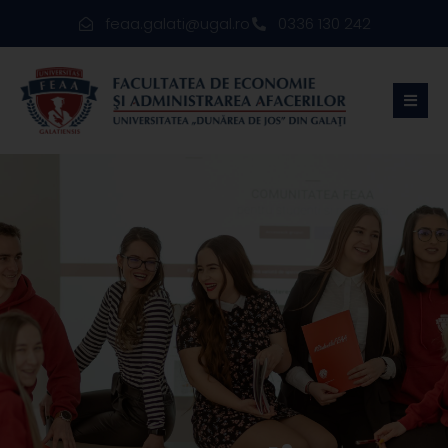
feaa.galati@ugal.ro
0336 130 242