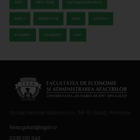
2017
2017-2018
ACTUALIZARE NOTE
ANUL I
DISERTATIE
FEAA
LICENTA
STUDENT
STUDENTI
WIP
Strada Nicolae Bălcescu nr. 59-61 Galaţi, Romania
feaa.galati@ugal.ro
0336 130 242