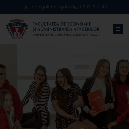
feaa.galati@ugal.ro
0336 130 242