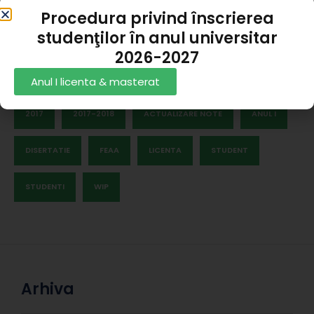
Procedura privind înscrierea
studenţilor în anul universitar
2026-2027
Tag cloud
Anul I licenta & masterat
2017
2017-2018
ACTUALIZARE NOTE
ANUL I
DISERTATIE
FEAA
LICENTA
STUDENT
STUDENTI
WIP
Arhiva