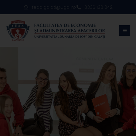
feaa.galati@ugal.ro
0336 130 242