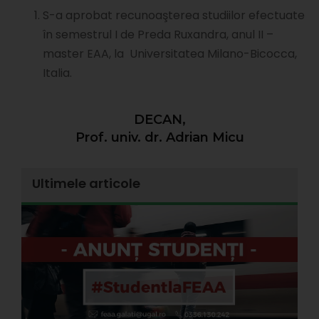
S-a aprobat recunoaşterea studiilor efectuate
în semestrul I de Preda Ruxandra, anul II –
master EAA, la Universitatea Milano-Bicocca,
Italia.
DECAN,
Prof. univ. dr. Adrian Micu
Ultimele articole
E
l
d
s
s