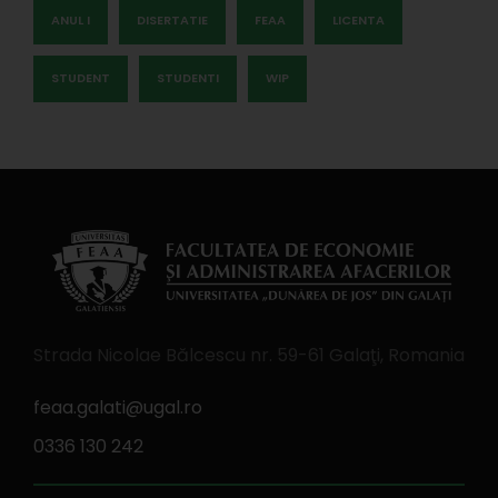
ANUL I
DISERTATIE
FEAA
LICENTA
STUDENT
STUDENTI
WIP
Strada Nicolae Bălcescu nr. 59-61 Galaţi, Romania
feaa.galati@ugal.ro
0336 130 242