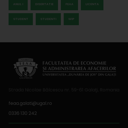
ANUL I
DISERTATIE
FEAA
LICENTA
STUDENT
STUDENTI
WIP
Strada Nicolae Bălcescu nr. 59-61 Galaţi, Romania
feaa.galati@ugal.ro
0336 130 242