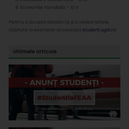
Economie mondială – AI II
Pentru a accesa situatia ta și a vedea notele
obţinute la examene acceseaza
student.ugal.ro
Ultimele articole
E
l
d
s
s
A
P
3