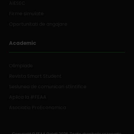
AIESEC
Firme simulate
Oportunitati de angajare
Academic
Olimpiade
Revista Smart Student
Sesiunea de comunicari stiintifice
Aplica la #FEAA
Asociatia ProEconomica
Copyright © FEAA Galati 2026. Toate drepturile rezervate.