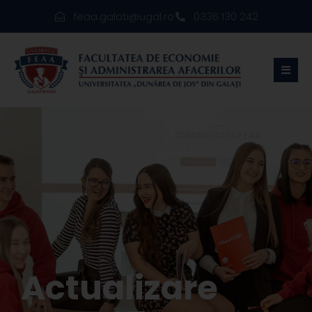
feaa.galati@ugal.ro
0336 130 242
Actualizare