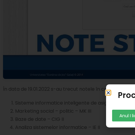
În data de 19.01.2022 s-au trecut notele în cataloagele d
Proc
Sisteme informatice inteligente de asigurare a deciz
Marketing social – politic – MK III
Anul I 
Baze de date – CIG II
Analiza sistemelor informatice – IE II