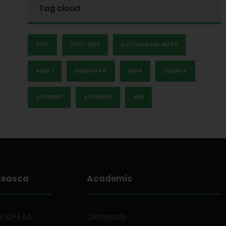
Tag cloud
2017
2017-2018
ACTUALIZARE NOTE
ANUL I
DISERTATIE
FEAA
LICENTA
STUDENT
STUDENTI
WIP
teasca
Academic
arlaFEAA
Olimpiade