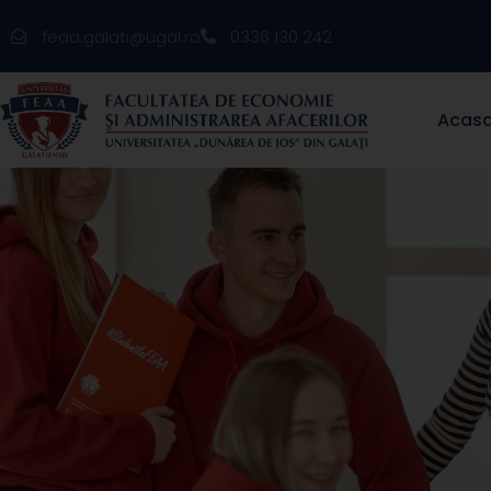
feaa.galati@ugal.ro
0336 130 242
Acas