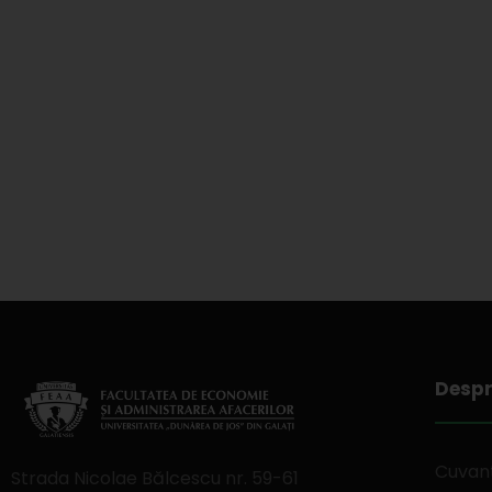
Despr
Cuvant
Strada Nicolae Bălcescu nr. 59-61