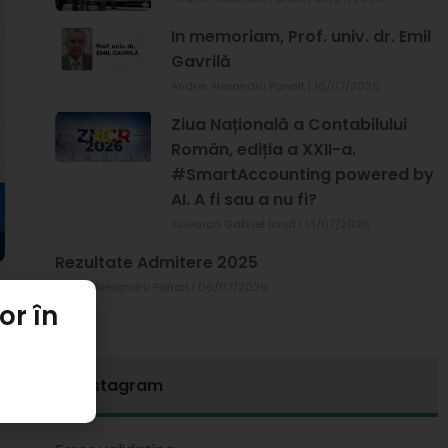
In memoriam, Prof. univ. dr. Emil
Gavrilă
Andrei Alexandru Panait
16/07/2026
Ziua Națională a Contabilului
Român, ediția a XXII-a.
#SmartAccounting powered by
AI. A fi sau a nu fi?
Tulearca Gabriel Ionut
13/07/2026
Rezultate Admitere 2025
Andrei Alexandru Panait
06/07/2026
or în
Instagram