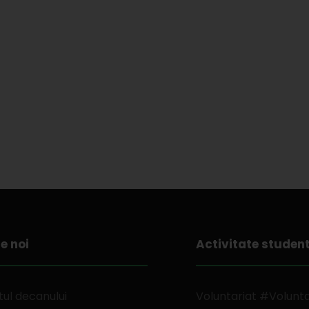
e noi
Activitate studen
ul decanului
Voluntariat #Volunt