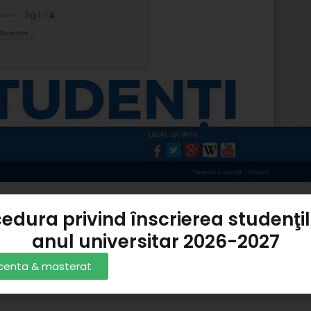
e examen la disciplinele:
edura privind înscrierea studenţil
iei în economia internaţională – AI II
anul universitar 2026-2027
licenta & masterat