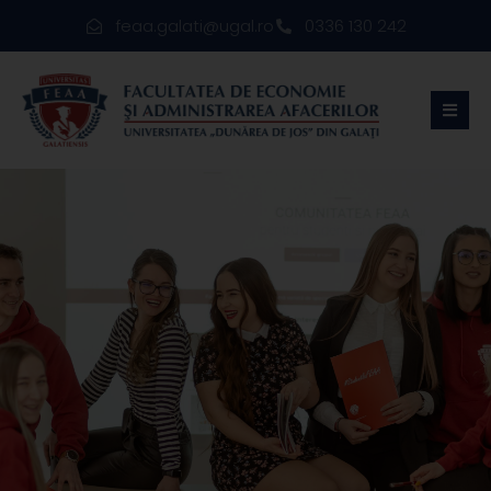
feaa.galati@ugal.ro
0336 130 242