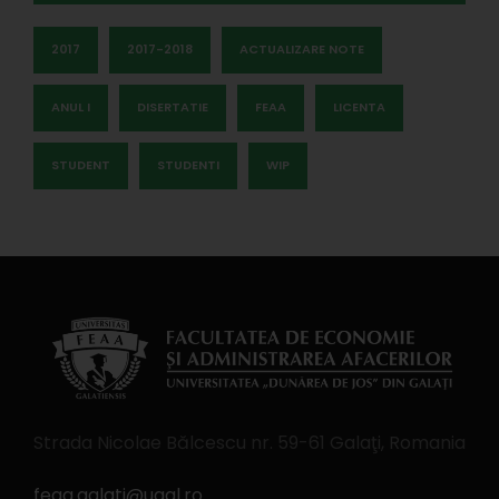
2017
2017-2018
ACTUALIZARE NOTE
ANUL I
DISERTATIE
FEAA
LICENTA
STUDENT
STUDENTI
WIP
Strada Nicolae Bălcescu nr. 59-61 Galaţi, Romania
feaa.galati@ugal.ro