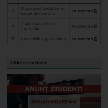
Stagiu pentru elaborarea
3
Vizualizează
lucrarii de disertatie
Analiza costurilor de
4
Vizualizează
tranzactie
5
Leadership organizational
Vizualizează
Ultimele articole
E
l
d
s
s