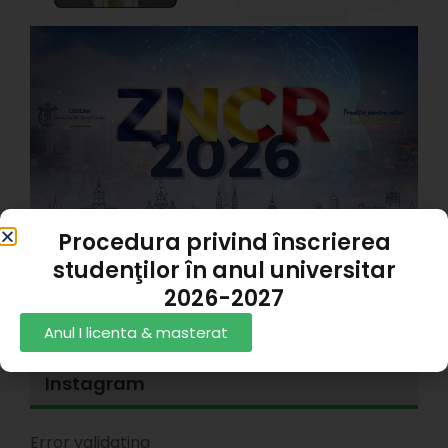
Z
C
R
X
#
p
s
T
1
Procedura privind înscrierea
studenţilor în anul universitar
Rezultate Admitere 2025
2026-2027
Andrei Alexandru Panait
06/07/2026
Anul I licenta & masterat
Instagram
Error validating