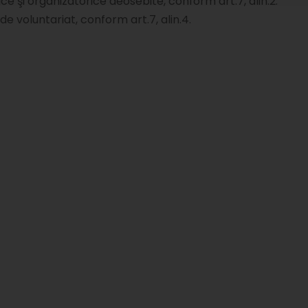
e şi organizatorice deosebite, conform art.7, alin.2.
de voluntariat, conform art.7, alin.4.