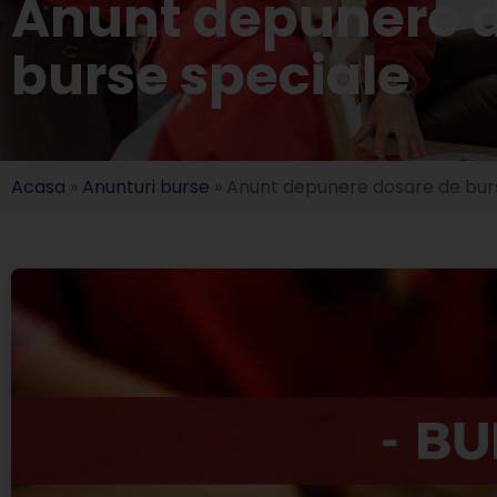
Anunt depunere d
burse speciale
Acasa
»
Anunturi burse
»
Anunt depunere dosare de bur