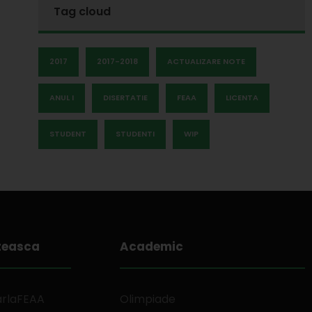
Tag cloud
2017
2017-2018
ACTUALIZARE NOTE
ANUL I
DISERTATIE
FEAA
LICENTA
STUDENT
STUDENTI
WIP
teasca
Academic
arlaFEAA
Olimpiade