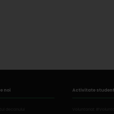
e noi
Activitate studen
ul decanului
Voluntariat #Volunt