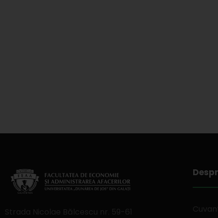
Despr
Cuvant
Strada Nicolae Bălcescu nr. 59-61