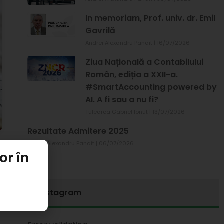
In memoriam, Prof. univ. dr. Emil
Gavrilă
Andrei Alexandru Panait
16/07/2026
Ziua Națională a Contabilului
Român, ediția a XXII-a.
#SmartAccounting powered by
AI. A fi sau a nu fi?
Tulearca Gabriel Ionut
13/07/2026
Rezultate Admitere 2025
Andrei Alexandru Panait
06/07/2026
or în
Instagram