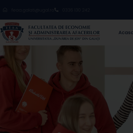
feaa.galati@ugal.ro
0336 130 242
Acas