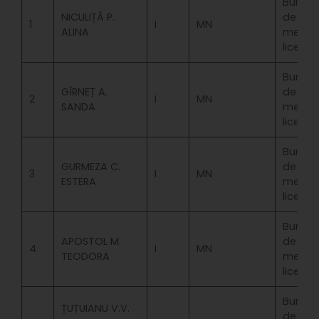
Bursa
NICULIȚĂ P.
de
1
I
MN
ALINA
merit
licenta
Bursa
GÎRNEȚ A.
de
2
I
MN
SANDA
merit
licenta
Bursa
GURMEZA C.
de
3
I
MN
ESTERA
merit
licenta
Bursa
APOSTOL M.
de
4
I
MN
TEODORA
merit
licenta
Bursa
ȚUȚUIANU V.V.
de