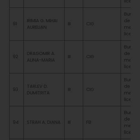
licenta
Bursa
IRIMIA G. MIHAI
de
91
III
CIG
AURELIAN
merit
licenta
Bursa
DRAGOMIR A.
de
92
III
CIG
ALINA-MARIA
merit
licenta
Bursa
TARLEV D.
de
93
III
CIG
DUMITRITA
merit
licenta
Bursa
de
94
STRAH A. DIANA
III
FB
merit
licenta