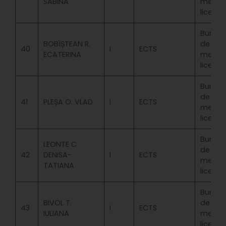
SABINA
merit
licenta
Bursa
BOBÎȘTEAN R.
de
40
I
ECTS
ECATERINA
merit
licenta
Bursa
de
41
PLEȘA O. VLAD
I
ECTS
merit
licenta
Bursa
LEONTE C
de
42
DENISA-
I
ECTS
merit
TATIANA
licenta
Bursa
BIVOL T.
de
43
I
ECTS
IULIANA
merit
licenta