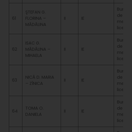
Bursa
ŞTEFAN G.
de
61
FLORINA –
II
IE
merit
MĂDĂLINA
licenta
Bursa
ISAC G.
de
62
MĂDĂLINA –
II
IE
merit
MIHAELA
licenta
Bursa
NICĂ D. MARIA
de
63
II
IE
– ZÎNICA
merit
licenta
Bursa
TOMA O.
de
64
II
IE
DANIELA
merit
licenta