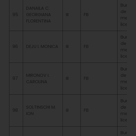
Bursa
DANAILA C.
de
95
GEORGIANA
III
FB
merit
FLORENTINA
licenta
Bursa
de
96
DEJU I. MONICA
III
FB
merit
licenta
Bursa
MIRONOV I.
de
97
III
FB
CAROLINA
merit
licenta
Bursa
SOLTINSCHI M.
de
98
III
FB
ION
merit
licenta
Bursa