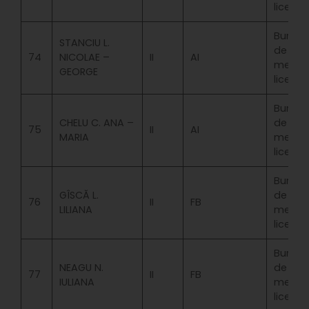
licenta
Bursa
STANCIU L.
de
74
NICOLAE –
II
AI
merit
GEORGE
licenta
Bursa
CHELU C. ANA –
de
75
II
AI
MARIA
merit
licenta
Bursa
GÎSCĂ L.
de
76
II
FB
LILIANA
merit
licenta
Bursa
NEAGU N.
de
77
II
FB
IULIANA
merit
licenta