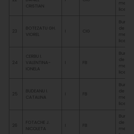
merit
CRISTIAN
licenta
Bursa
BOTEZATU GH.
de
23
I
CIG
VIOREL
merit
licenta
Bursa
CERBU I.
de
24
VALENTINA-
I
FB
merit
IONELA
licenta
Bursa
BUDEANU I.
de
25
I
FB
CATALINA
merit
licenta
Bursa
FOTACHE J.
de
26
I
FB
NICOLETA
merit