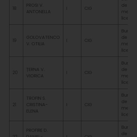
PROSI V.
de
18
I
CIG
ANTONELLA
merit
licenta
Bursa
GOLOVATENCO
de
19
I
CIG
V. OTILIA
merit
licenta
Bursa
ȚERNA V.
de
20
I
CIG
VIORICA
merit
licenta
Bursa
TROFIN S.
de
21
CRISTINA-
I
CIG
merit
ELENA
licenta
Bursa
PROFIRE D.
de
22
DANIEL-
I
CIG