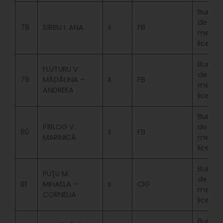
Bursa
de
78
SÎRBU I. ANA
II
FB
merit
licenta
Bursa
FLUTURU V.
de
79
MĂDĂLINA –
II
FB
merit
ANDREEA
licenta
Bursa
PÎRLOG V.
de
80
II
FB
MARINICĂ
merit
licenta
Bursa
PUŢU M.
de
81
MIHAELA –
II
CIG
merit
CORNELIA
licenta
Bursa