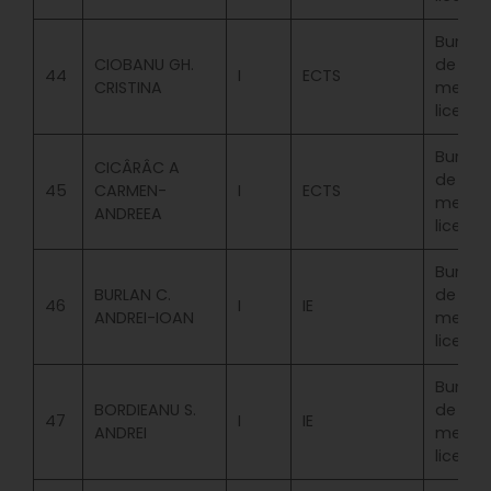
Bursa
CIOBANU GH.
de
44
I
ECTS
CRISTINA
merit
licenta
Bursa
CICÂRÂC A
de
45
CARMEN-
I
ECTS
merit
ANDREEA
licenta
Bursa
BURLAN C.
de
46
I
IE
ANDREI-IOAN
merit
licenta
Bursa
BORDIEANU S.
de
47
I
IE
ANDREI
merit
licenta