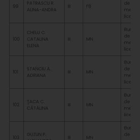
PATRASCU R.
de
99
III
FB
ALINA-ANDRA
merit
licenta
Bursa
CHELU C.
de
100
CATALINA
III
MN
merit
ELENA
licenta
Bursa
STANCIU A.
de
101
III
MN
ADRIANA
merit
licenta
Bursa
ŢACA C.
de
102
III
MN
CĂTĂLINA
merit
licenta
Bursa
GUZUN P.
de
103
III
MN