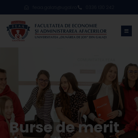
feaa.galati@ugal.ro
0336 130 242
Burse de merit