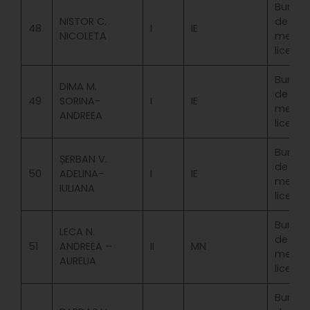
Bursa
NISTOR C.
de
48
I
IE
NICOLETA
merit
licenta
Bursa
DIMA M.
de
49
SORINA-
I
IE
merit
ANDREEA
licenta
Bursa
ȘERBAN V.
de
50
ADELINA-
I
IE
merit
IULIANA
licenta
Bursa
LECA N.
de
51
ANDREEA –
II
MN
merit
AURELIA
licenta
Bursa