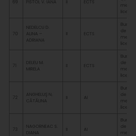
69
PISTOL V. IANA
II
ECTS
merit
licenta
Bursa
NEDELCU D.
de
70
ALINA –
II
ECTS
merit
ADRIANA
licenta
Bursa
DELEU M.
de
71
II
ECTS
MIRELA
merit
licenta
Bursa
ANGHELUŞ N.
de
72
II
AI
CĂTĂLINA
merit
licenta
Bursa
NAGORNEAC S.
de
73
II
AI
DIANA
merit