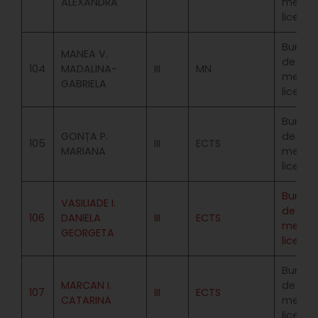
ALEXANDRA
merit
licenta
Bursa
MANEA V.
de
104
MADALINA-
III
MN
merit
GABRIELA
licenta
Bursa
GONȚA P.
de
105
III
ECTS
MARIANA
merit
licenta
Bursa
VASILIADE I.
de
106
DANIELA
III
ECTS
merit
GEORGETA
licenta
Bursa
MARCAN I.
de
107
III
ECTS
CATARINA
merit
licenta