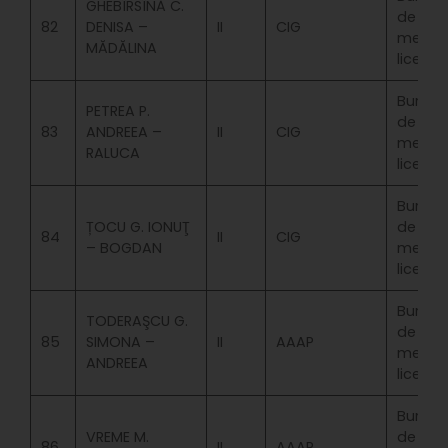
GHEBÎRSÎNĂ C.
de
82
DENISA –
II
CIG
merit
MĂDĂLINA
licenta
Bursa
PETREA P.
de
83
ANDREEA –
II
CIG
merit
RALUCA
licenta
Bursa
ȚOCU G. IONUŢ
de
84
II
CIG
– BOGDAN
merit
licenta
Bursa
TODERAŞCU G.
de
85
SIMONA –
II
AAAP
merit
ANDREEA
licenta
Bursa
VREME M.
de
86
II
AAAP