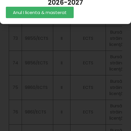
2026-2027
Bursă
Anul I licenta & masterat
72
9831/ECTS
II
ECTS
străini
licenţă
Bursă
73
9855/ECTS
II
ECTS
străini
licenţă
Bursă
74
9856/ECTS
II
ECTS
străini
licenţă
Bursă
75
9860/ECTS
II
ECTS
străini
licenţă
Bursă
76
9861/ECTS
II
ECTS
străini
licenţă
Bursă