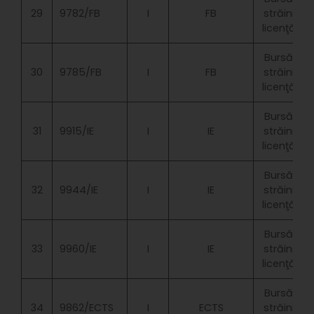
29
9782/FB
I
FB
străini
licenţă
Bursă
30
9785/FB
I
FB
străini
licenţă
Bursă
31
9915/IE
I
IE
străini
licenţă
Bursă
32
9944/IE
I
IE
străini
licenţă
Bursă
33
9960/IE
I
IE
străini
licenţă
Bursă
34
9862/ECTS
I
ECTS
străini