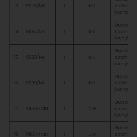
13
9976/MK
I
MK
străini
licenţă
Bursă
14
9982/MK
I
MK
străini
licenţă
Bursă
15
9998/MK
I
MK
străini
licenţă
Bursă
16
9999/MK
I
MK
străini
licenţă
Bursă
17
10049/CIG
I
CIG
străini
licenţă
Bursă
18
10064/CIG
I
CIG
străini