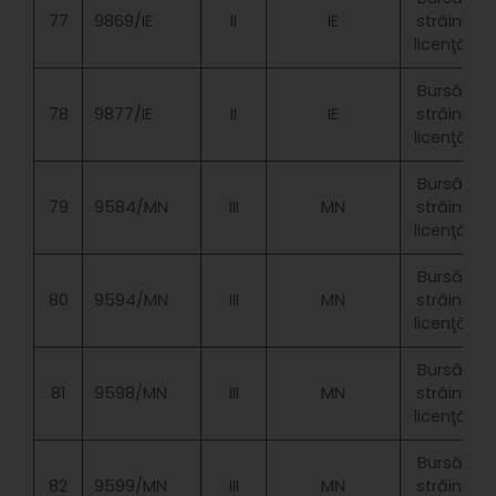
77
9869/IE
II
IE
străini
licenţă
Bursă
78
9877/IE
II
IE
străini
licenţă
Bursă
79
9584/MN
III
MN
străini
licenţă
Bursă
80
9594/MN
III
MN
străini
licenţă
Bursă
81
9598/MN
III
MN
străini
licenţă
Bursă
82
9599/MN
III
MN
străini