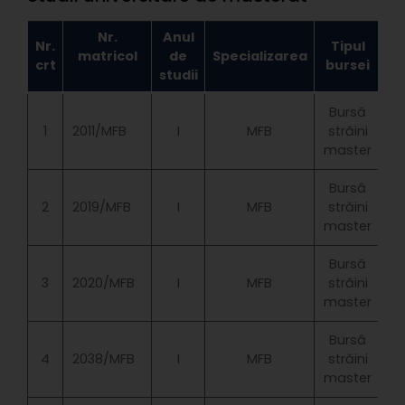
Nr.
Anul
Nr.
Tipul
matricol
de
Specializarea
crt
bursei
studii
Bursă
1
2011/MFB
I
MFB
străini
master
Bursă
2
2019/MFB
I
MFB
străini
master
Bursă
3
2020/MFB
I
MFB
străini
master
Bursă
4
2038/MFB
I
MFB
străini
master