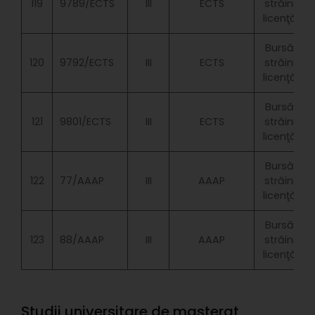
119
9789/ECTS
III
ECTS
străini
licenţă
Bursă
120
9792/ECTS
III
ECTS
străini
licenţă
Bursă
121
9801/ECTS
III
ECTS
străini
licenţă
Bursă
122
77/AAAP
III
AAAP
străini
licenţă
Bursă
123
88/AAAP
III
AAAP
străini
licenţă
Studii universitare de masterat