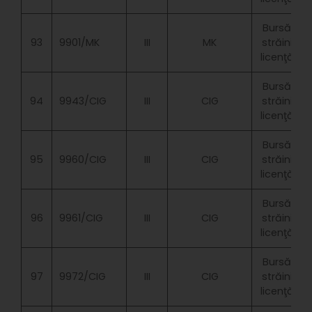
Bursă
93
9901/MK
III
MK
străini
licenţă
Bursă
94
9943/CIG
III
CIG
străini
licenţă
Bursă
95
9960/CIG
III
CIG
străini
licenţă
Bursă
96
9961/CIG
III
CIG
străini
licenţă
Bursă
97
9972/CIG
III
CIG
străini
licenţă