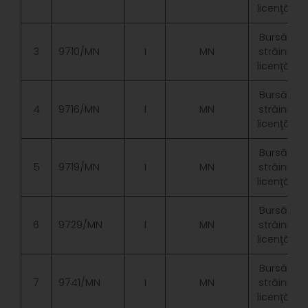
licenţă
Bursă
3
9710/MN
I
MN
străini
licenţă
Bursă
4
9716/MN
I
MN
străini
licenţă
Bursă
5
9719/MN
I
MN
străini
licenţă
Bursă
6
9729/MN
I
MN
străini
licenţă
Bursă
7
9741/MN
I
MN
străini
licenţă