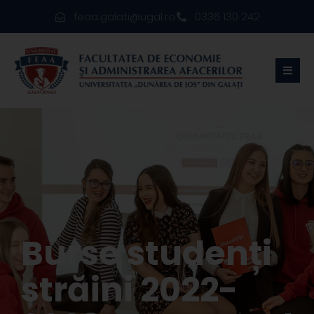
feaa.galati@ugal.ro
0336 130 242
Burse studenți
străini 2022-