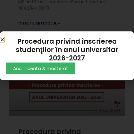
MP an I Statut academic Forma finantare 1
9842/MN 60 10
CITESTE ARTICOLUL »
Procedura privind înscrierea
Andrei Alexandru Panait
18/09/2025
studenţilor în anul universitar
2026-2027
Anul I licenta & masterat
Procedura privind