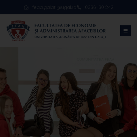
feaa.galati@ugal.ro
0336 130 242