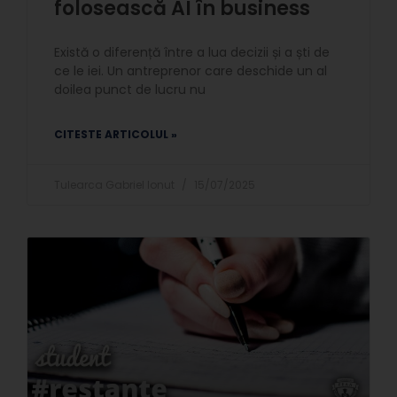
folosească AI în business
Există o diferență între a lua decizii și a ști de
ce le iei. Un antreprenor care deschide un al
doilea punct de lucru nu
CITESTE ARTICOLUL »
Tulearca Gabriel Ionut
15/07/2025