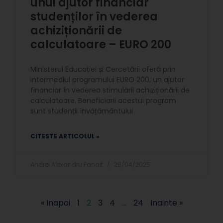
unui ajutor financiar
studenților în vederea
achiziționării de
calculatoare – EURO 200
Ministerul Educației și Cercetării oferă prin
intermediul programului EURO 200, un ajutor
financiar în vederea stimulării achiziționării de
calculatoare. Beneficiarii acestui program
sunt studenții învățământului
CITESTE ARTICOLUL »
Andrei Alexandru Panait
28/04/2025
« Inapoi
1
2
3
4
…
24
Inainte »