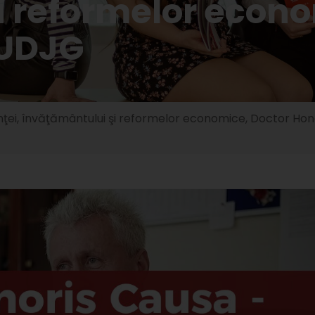
i reformelor econo
 UDJG
inţei, învăţământului şi reformelor economice, Doctor Hon