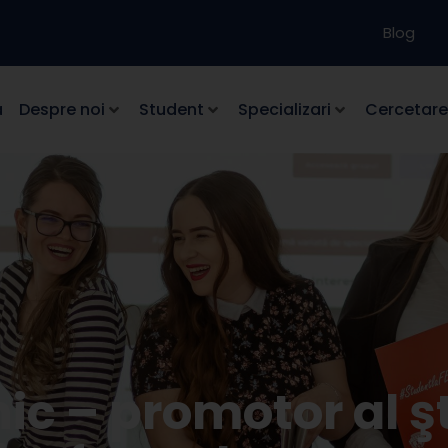
Blog
a
Despre noi
Student
Specializari
Cercetare
ic – promotor al şt