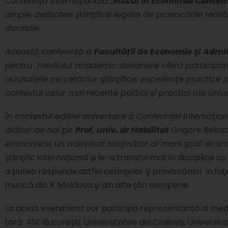
Conferinţa internaţională „
Riscul în Economia Conte
ample dezbateri ştiinţifice legate de provocările realită
durabile.
Această conferinţă a
Facultății de Economie şi Admi
pentru mediului academic deoarece oferă participanţil
rezultatele cercetărilor ştiinţifice, experienţe practice
contextul celor mai recente politici și practici ale Uniu
În contextul ediției aniversare a Conferinţei internaţion
alături de noi pe
Prof. univ. dr Habilitat
Grigore Belos
economice
,
un adevărat susţinător al marii şcoli eco
ştiinţific internaţional şi le-a transformat în disciplin
a putea răspunde astfel cerinţelor şi provocărilor în faţa
muncă din R. Moldova şi din alte ţări europene.
La acest eveniment vor participa reprezentanță ai mediu
țară: ASE București, Universitatea din Craiova, Universit