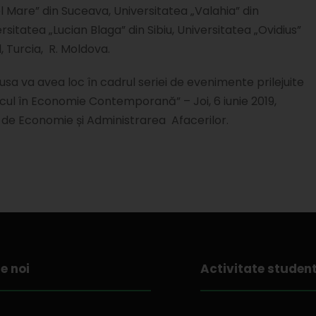
cel Mare” din Suceava, Universitatea „Valahia” din
rsitatea „Lucian Blaga” din Sibiu, Universitatea „Ovidius”
l, Turcia, R. Moldova.
sa va avea loc în cadrul seriei de evenimente prilejuite
scul în Economie Contemporană” – Joi, 6 iunie 2019,
i de Economie și Administrarea Afacerilor.
e noi
Activitate studen