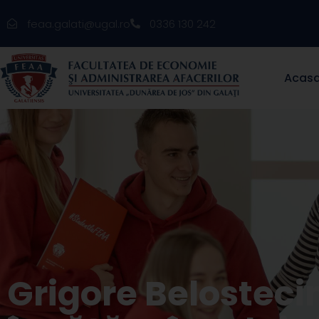
feaa.galati@ugal.ro
0336 130 242
Acas
Grigore Belostecin