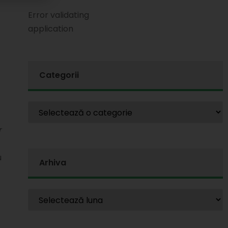
Error validating
application
Categorii
r
u
Arhiva