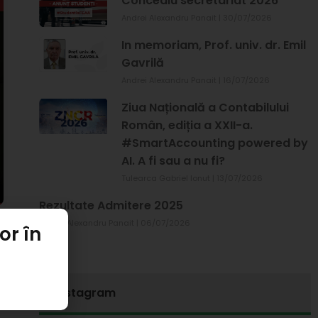
Concediu secretariat 2026
Andrei Alexandru Panait
30/07/2026
In memoriam, Prof. univ. dr. Emil
Gavrilă
Andrei Alexandru Panait
16/07/2026
Ziua Națională a Contabilului
Român, ediția a XXII-a.
#SmartAccounting powered by
AI. A fi sau a nu fi?
Tulearca Gabriel Ionut
13/07/2026
Rezultate Admitere 2025
Andrei Alexandru Panait
06/07/2026
or în
a
Instagram