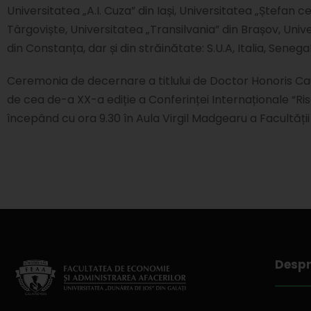
Universitatea „A.I. Cuza” din Iași, Universitatea „Ștefan 
Târgoviște, Universitatea „Transilvania” din Brașov, Unive
din Constanța, dar și din străinătate: S.U.A, Italia, Senega
Ceremonia de decernare a titlului de Doctor Honoris Cau
de cea de-a XX-a ediție a Conferinței Internaționale “Ri
începând cu ora 9.30 în Aula Virgil Madgearu a Facultăți
Despr