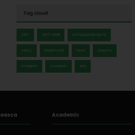
Tag cloud
2017
2017-2018
ACTUALIZARE NOTE
ANUL I
DISERTATIE
FEAA
LICENTA
STUDENT
STUDENTI
WIP
teasca
Academic