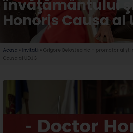
învăţământului ş
Honoris Causa al
Acasa
»
Invitatii
»
Grigore Belostecinic – promotor al şti
Causa al UDJG