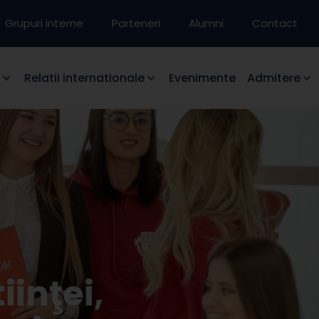
Grupuri interne
Parteneri
Alumni
Contact
Relatii internationale
Evenimente
Admitere
iinţei,