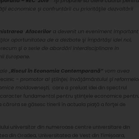
mporană – REC 2019”
îşi propune să ofere cadrul pentru
ţii economice şi confruntării cu priorităţile dezvoltării
nistrarea Afacerilor
a devenit un eveniment important
or oportunitatea de a dezbate şi împărtăşi idei noi,
 precum şi o serie de abordări interdisciplinare în
nii Europene.
ale „
Riscul în Economia Contemporană
”
vom avea
tecinic –
promotor al ştiinţei, învăţământului şi refor­melo
nomice moldoveneşti,
care a preluat idei din spectrul
e cu caracter fundamental pentru ştiinţele economice pentr
 cărora se găsesc tinerii în actuala piaţă a forţei de
lui universitar din numeroase centre universitare din
atea din Oradea, Universitatea de Vest din Timișoara,