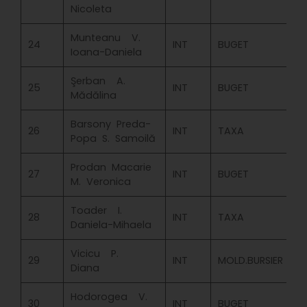
Nicoleta
Munteanu V.
24
INT
BUGET
Ioana-Daniela
Şerban A.
25
INT
BUGET
Mădălina
Barsony Preda-
26
INT
TAXA
Popa S. Samoilă
Prodan Macarie
27
INT
BUGET
M. Veronica
Toader I.
28
INT
TAXA
Daniela-Mihaela
Vicicu P.
29
INT
MOLD.BURSIER
Diana
Hodorogea V.
30
INT
BUGET