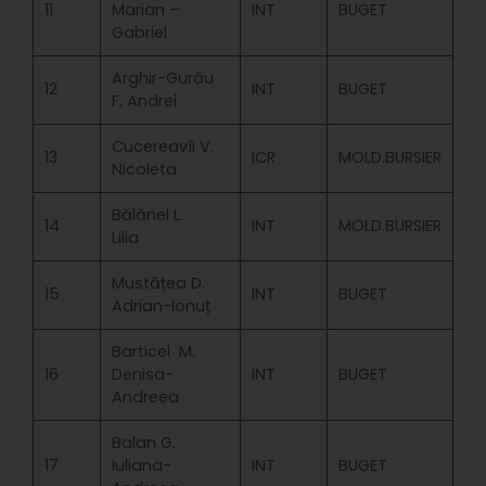
11
Marian –
INT
BUGET
Gabriel
Arghir-Gurău
12
INT
BUGET
F. Andrei
Cucereavîi V.
13
ICR
MOLD.BURSIER
Nicoleta
Bălănel L.
14
INT
MOLD.BURSIER
Lilia
Mustățea D.
15
INT
BUGET
Adrian-Ionuț
Barticel M.
16
Denisa-
INT
BUGET
Andreea
Balan G.
17
Iuliana-
INT
BUGET