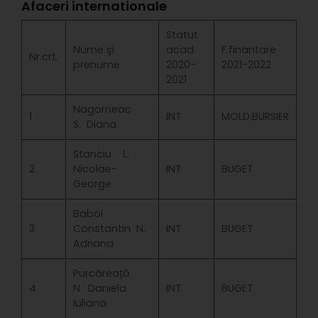
Afaceri internationale
Statut
Nume şi
acad.
F.finantare
Nr.crt.
prenume
2020-
2021-2022
2021
Nagorneac
1
INT
MOLD.BURSIER
S. Diana
Stanciu L.
2
Nicolae-
INT
BUGET
George
Baboi
3
Constantin N.
INT
BUGET
Adriana
Purcăreață
4
N. Daniela
INT
BUGET
Iuliana