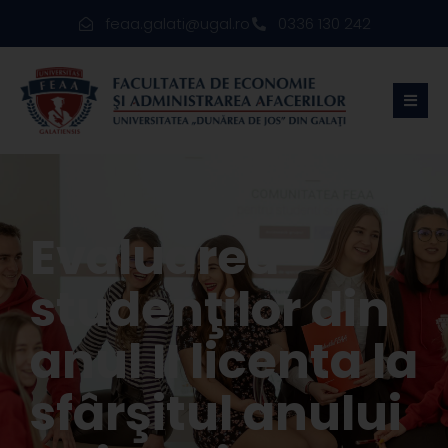
feaa.galati@ugal.ro
0336 130 242
Evaluarea
studenţilor din
anul II licenta la
sfârşitul anului