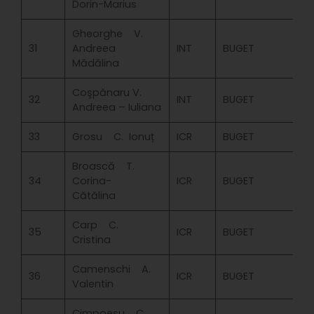
Dorin-Marius
Gheorghe V.
31
Andreea
INT
BUGET
Mădălina
Coşpănaru V.
32
INT
BUGET
Andreea – Iuliana
33
Grosu C. Ionuț
ICR
BUGET
Broască T.
34
Corina-
ICR
BUGET
Cătălina
Carp C.
35
ICR
BUGET
Cristina
Camenschi A.
36
ICR
BUGET
Valentin
Cimpoeșu C.