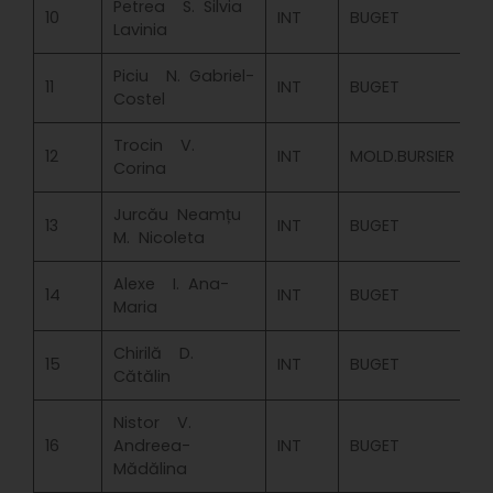
Petrea S. Silvia
10
INT
BUGET
Lavinia
Piciu N. Gabriel-
11
INT
BUGET
Costel
Trocin V.
12
INT
MOLD.BURSIER
Corina
Jurcău Neamțu
13
INT
BUGET
M. Nicoleta
Alexe I. Ana-
14
INT
BUGET
Maria
Chirilă D.
15
INT
BUGET
Cătălin
Nistor V.
16
Andreea-
INT
BUGET
Mădălina