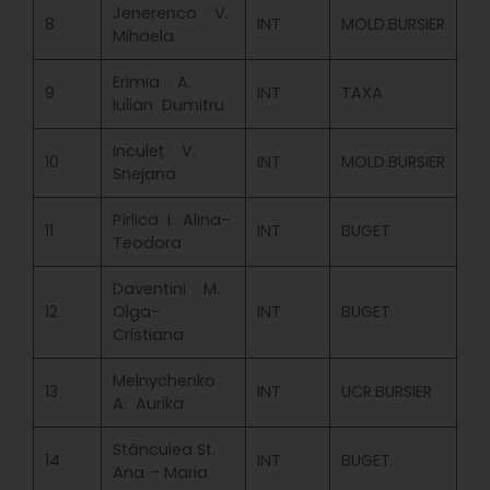
Jenerenco V.
8
INT
MOLD.BURSIER
Mihaela
Erimia A.
9
INT
TAXA
Iulian Dumitru
Inculeț V.
10
INT
MOLD.BURSIER
Snejana
Pîrlica I. Alina-
11
INT
BUGET
Teodora
Daventini M.
12
Olga-
INT
BUGET
Cristiana
Melnychenko
13
INT
UCR.BURSIER
A. Aurika
Stănculea St.
14
INT
BUGET
Ana – Maria