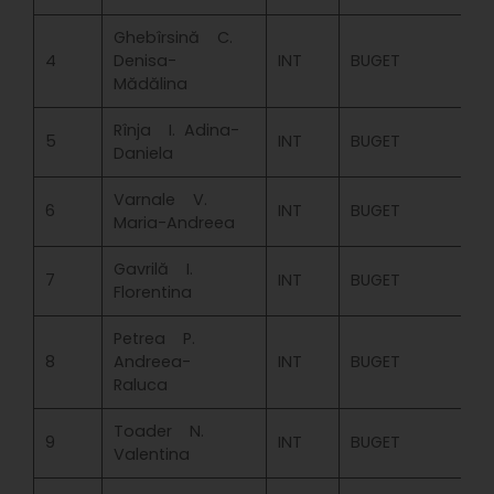
Ghebîrsină C.
4
Denisa-
INT
BUGET
Mădălina
Rînja I. Adina-
5
INT
BUGET
Daniela
Varnale V.
6
INT
BUGET
Maria-Andreea
Gavrilă I.
7
INT
BUGET
Florentina
Petrea P.
8
Andreea-
INT
BUGET
Raluca
Toader N.
9
INT
BUGET
Valentina