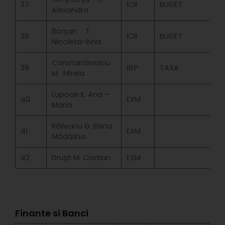
37
ICR
BUGET
Alexandra
Borșan T.
38
ICR
BUGET
Nicoleta-Irina
Constantinescu
39
REP
TAXA
M. Mirela
Lupoae E. Ana –
40
EXM
Maria
Răileanu G. Elena
41
EXM
Mădălina
42
Druţă M. Cristian
EXM
Finante si Banci