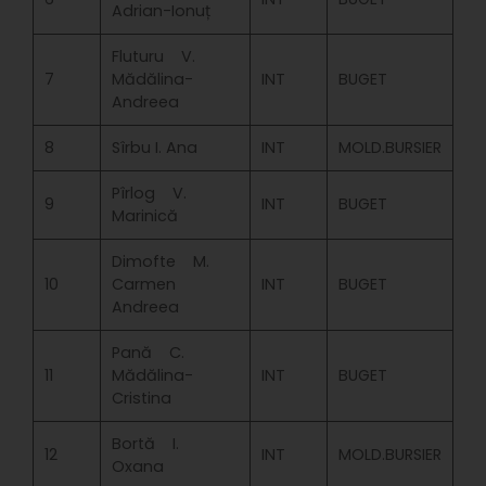
Adrian-Ionuț
Fluturu V.
7
Mădălina-
INT
BUGET
Andreea
8
Sîrbu I. Ana
INT
MOLD.BURSIER
Pîrlog V.
9
INT
BUGET
Marinică
Dimofte M.
10
Carmen
INT
BUGET
Andreea
Pană C.
11
Mădălina-
INT
BUGET
Cristina
Bortă I.
12
INT
MOLD.BURSIER
Oxana