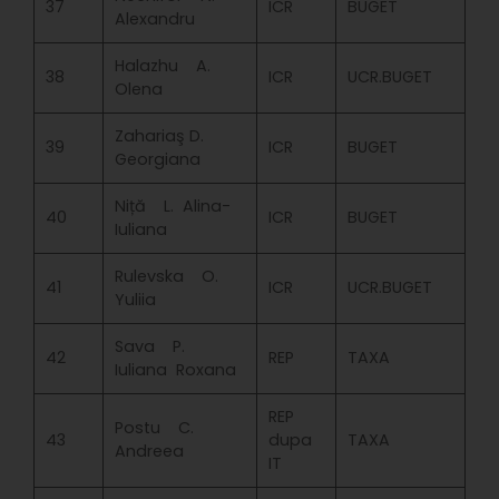
37
ICR
BUGET
Alexandru
Halazhu A.
38
ICR
UCR.BUGET
Olena
Zahariaş D.
39
ICR
BUGET
Georgiana
Niță L. Alina-
40
ICR
BUGET
Iuliana
Rulevska O.
41
ICR
UCR.BUGET
Yuliia
Sava P.
42
REP
TAXA
Iuliana Roxana
REP
Postu C.
43
dupa
TAXA
Andreea
IT