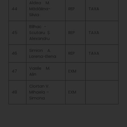
Aldea M.
44
Mădălina-
REP
TAXA
Silvia
Bîlhac -
45
Scutaru Ș.
REP
TAXA
Alexandru
Simion A.
46
REP
TAXA
Lorena-Elena
Vasile M.
47
EXM
Alin
Ciortan V.
48
Mihaela –
EXM
Simona