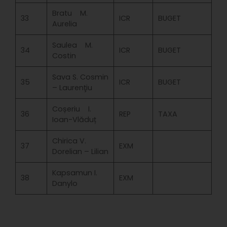
Bratu M.
33
ICR
BUGET
Aurelia
Saulea M.
34
ICR
BUGET
Costin
Sava S. Cosmin
35
ICR
BUGET
– Laurenţiu
Coșeriu I.
36
REP
TAXA
Ioan-Vlăduț
Chirica V.
37
EXM
Dorelian – Lilian
Kapsamun I.
38
EXM
Danylo