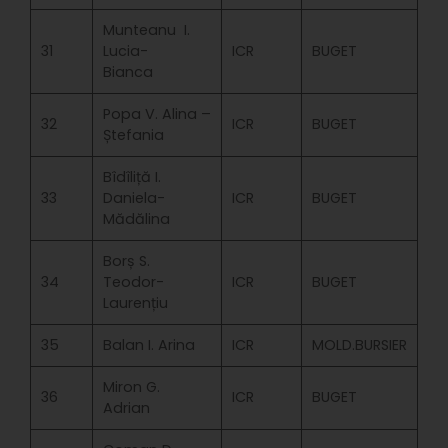
Munteanu I.
31
Lucia-
ICR
BUGET
Bianca
Popa V. Alina –
32
ICR
BUGET
Ștefania
Bîdîliță I.
33
Daniela-
ICR
BUGET
Mădălina
Borș S.
34
Teodor-
ICR
BUGET
Laurențiu
35
Balan I. Arina
ICR
MOLD.BURSIER
Miron G.
36
ICR
BUGET
Adrian