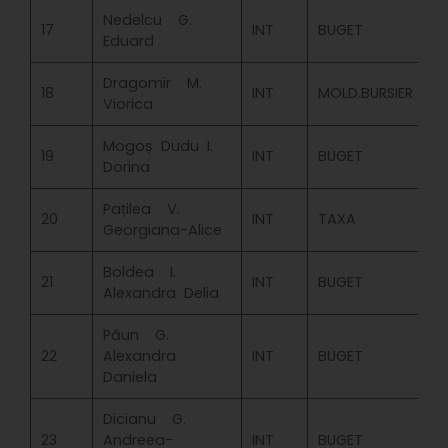
Nedelcu G.
17
INT
BUGET
Eduard
Dragomir M.
18
INT
MOLD.BURSIER
Viorica
Mogoș Dudu I.
19
INT
BUGET
Dorina
Pațilea V.
20
INT
TAXA
Georgiana-Alice
Boldea I.
21
INT
BUGET
Alexandra Delia
Păun G.
22
Alexandra
INT
BUGET
Daniela
Dicianu G.
23
Andreea-
INT
BUGET