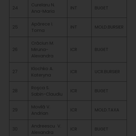
Curelaru N.
24
INT
BUGET
Ana-Maria
Apărece I.
25
INT
MOLD.BURSIER
Toma
Crăciun M.
26
Miruna-
ICR
BUGET
Alexandra
Klochko A.
27
ICR
UCR.BURSIER
Kateryna
Roşca S.
28
ICR
BUGET
Sabin-Claudiu
Movilă V.
29
ICR
MOLD.TAXA
Andrian
Andreescu V.
30
ICR
BUGET
Alexandra