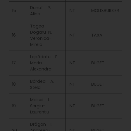
Dunaf P.
15
INT
MOLD.BURSIER
Alina
Togea
Dogaru N.
16
INT
TAXA
Veronica-
Mirela
Lepădatu P.
17
Maria
INT
BUGET
Alexandra
Bârdea A.
18
INT
BUGET
Stela
Moisei I.
19
Sergiu-
INT
BUGET
Laurențiu
Drăgan I.
20
Andreea-
INT
BUGET