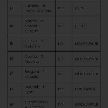
Fotache R.
13
INT
BUGET
Radu Christian
Moraru P.
14
Cosmin-
INT
BUGET
Cristian
Chiciuc S.
15
INT
MOLD.BURSIER
Cătălina
Coadă S.
16
INT
MOLD.BURSIER
Nicoleta
Braguța P.
17
INT
MOLD.BURSIER
Mihaela
Burhoch D.
18
INT
UCR.BURSIER
Iryna
Golovatenco
19
INT
MOLD.BURSIER
A. Cristina