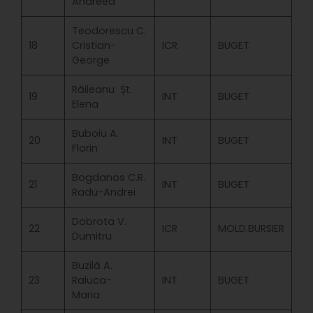
Andreea
Teodorescu C.
18
Cristian-
ICR
BUGET
George
Răileanu Șt.
19
INT
BUGET
Elena
Buboiu A.
20
INT
BUGET
Florin
Bogdanos C.R.
21
INT
BUGET
Radu-Andrei
Dobrota V.
22
ICR
MOLD.BURSIER
Dumitru
Buzilă A.
23
Raluca-
INT
BUGET
Maria