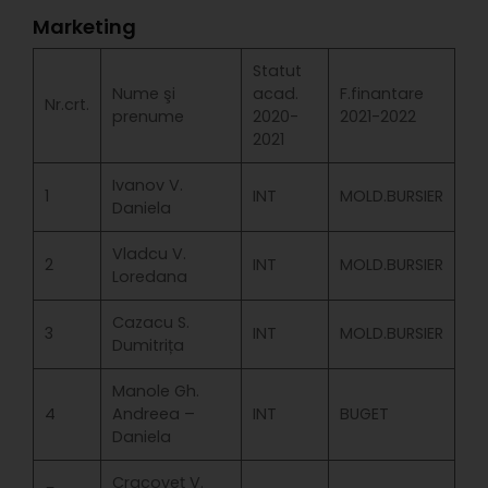
Marketing
Statut
Nume şi
acad.
F.finantare
Nr.crt.
prenume
2020-
2021-2022
2021
Ivanov V.
1
INT
MOLD.BURSIER
Daniela
Vladcu V.
2
INT
MOLD.BURSIER
Loredana
Cazacu S.
3
INT
MOLD.BURSIER
Dumitrița
Manole Gh.
4
Andreea –
INT
BUGET
Daniela
Cracoveț V.