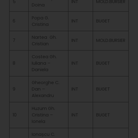
5
INT
MOLD.BURSIER
Doina
Popa G.
6
INT
BUGET
Cristina
Nartea Gh.
7
INT
MOLD.BURSIER
Cristian
Costea Gh.
8
Iuliana –
INT
BUGET
Daniela
Gheorghe C.
9
Dan –
INT
BUGET
Alexandru
Huzum Gh.
10
Cristina –
INT
BUGET
Ionela
Ionașcu C.