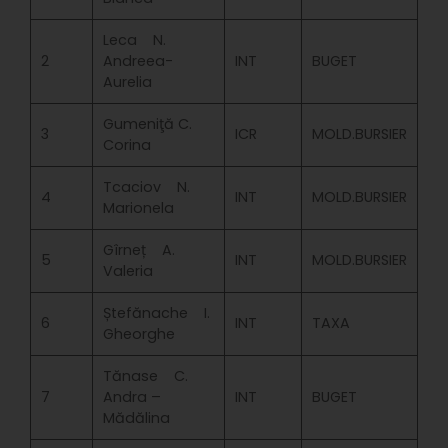
Leca N.
2
Andreea-
INT
BUGET
Aurelia
Gumeniţă C.
3
ICR
MOLD.BURSIER
Corina
Tcaciov N.
4
INT
MOLD.BURSIER
Marionela
Gîrneț A.
5
INT
MOLD.BURSIER
Valeria
Ștefănache I.
6
INT
TAXA
Gheorghe
Tănase C.
7
Andra –
INT
BUGET
Mădălina