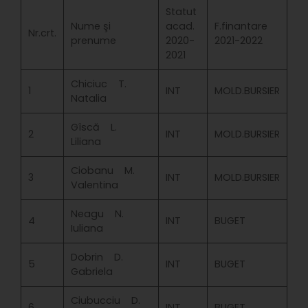
Statut
Nume şi
acad.
F.finantare
Nr.crt.
prenume
2020-
2021-2022
2021
Chiciuc T.
1
INT
MOLD.BURSIER
Natalia
Gîscă L.
2
INT
MOLD.BURSIER
Liliana
Ciobanu M.
3
INT
MOLD.BURSIER
Valentina
Neagu N.
4
INT
BUGET
Iuliana
Dobrin D.
5
INT
BUGET
Gabriela
Ciubucciu D.
6
INT
BUGET