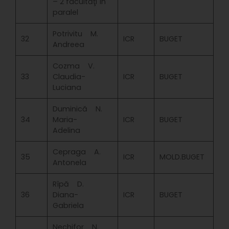
– 2 facultăţi în
paralel
Potrivitu M.
32
ICR
BUGET
Andreea
Cozma V.
33
Claudia-
ICR
BUGET
Luciana
Duminică N.
34
Maria-
ICR
BUGET
Adelina
Cepraga A.
35
ICR
MOLD.BUGET
Antonela
Rîpă D.
36
Diana-
ICR
BUGET
Gabriela
Nechifor N.