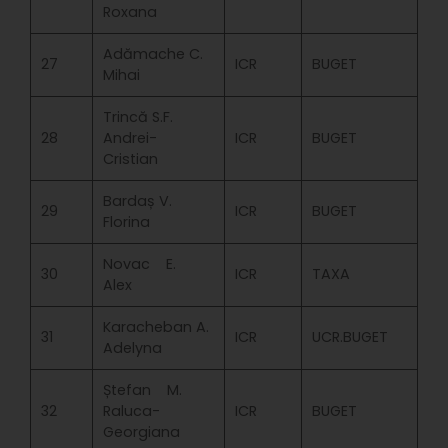
Roxana
Adămache C.
27
ICR
BUGET
Mihai
Trincă S.F.
28
Andrei-
ICR
BUGET
Cristian
Bardaș V.
29
ICR
BUGET
Florina
Novac E.
30
ICR
TAXA
Alex
Karacheban A.
31
ICR
UCR.BUGET
Adelyna
Ștefan M.
32
Raluca-
ICR
BUGET
Georgiana