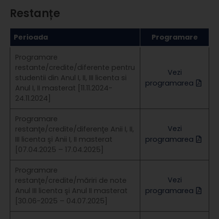
Restanțe
Perioada
Programare
Programare
restante/credite/diferente pentru
Vezi
studentii din Anul I, II, III licenta si
programarea
Anul I, II masterat [11.11.2024-
24.11.2024]
Programare
Vezi
restanţe/credite/diferenţe Anii I, II,
III licenta şi Anii I, II masterat
programarea
[07.04.2025 – 17.04.2025]
Programare
Vezi
restanţe/credite/măriri de note
Anul III licenta şi Anul II masterat
programarea
[30.06-2025 – 04.07.2025]