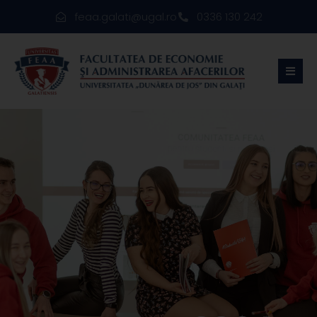
feaa.galati@ugal.ro
0336 130 242