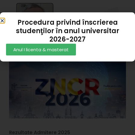
I
P
Procedura privind înscrierea
d
studenţilor în anul universitar
G
2026-2027
A
P
Anul I licenta & masterat
1
Z
C
R
X
#
p
s
T
1
Rezultate Admitere 2025