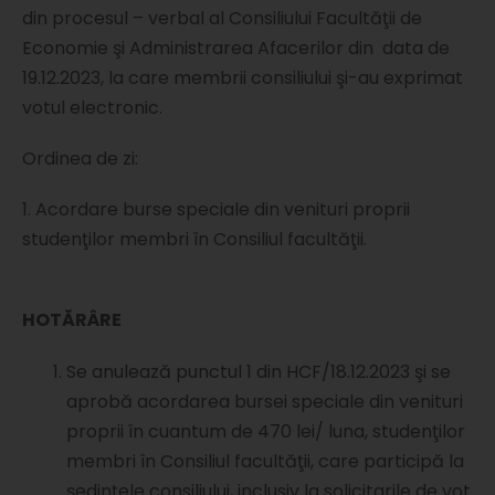
din procesul – verbal al Consiliului Facultăţii de
Economie şi Administrarea Afacerilor din data de
19.12.2023, la care membrii consiliului şi-au exprimat
votul electronic.
Ordinea de zi:
1. Acordare burse speciale din venituri proprii
studenţilor membri în Consiliul facultăţii.
HOTĂRÂRE
Se anulează punctul 1 din HCF/18.12.2023 şi se
aprobă acordarea bursei speciale din venituri
proprii în cuantum de 470 lei/ luna, studenţilor
membri în Consiliul facultăţii, care participă la
şedinţele consiliului, inclusiv la solicitarile de vot