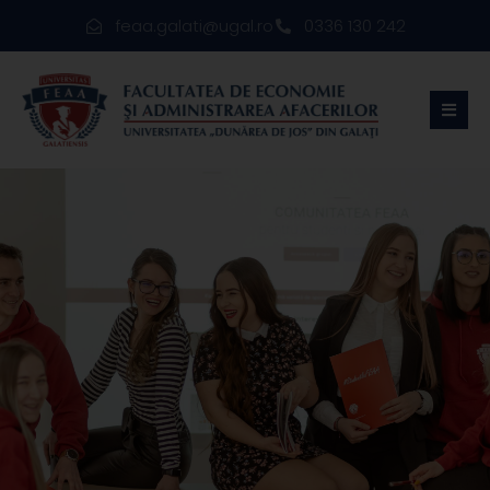
feaa.galati@ugal.ro
0336 130 242