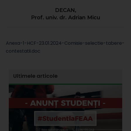
DECAN,
Prof. univ. dr. Adrian Micu
Anexa-1-HCF-23.01.2024-Comisie-selectie-tabere-
contestatii.doc
Ultimele articole
E
l
d
s
s