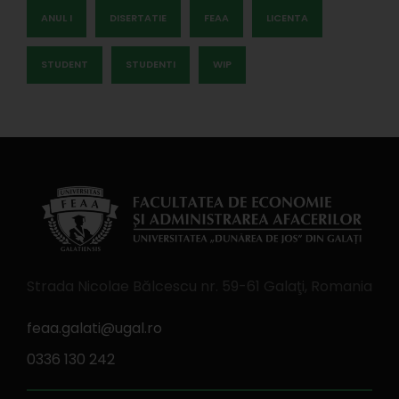
ANUL I
DISERTATIE
FEAA
LICENTA
STUDENT
STUDENTI
WIP
Strada Nicolae Bălcescu nr. 59-61 Galaţi, Romania
feaa.galati@ugal.ro
0336 130 242