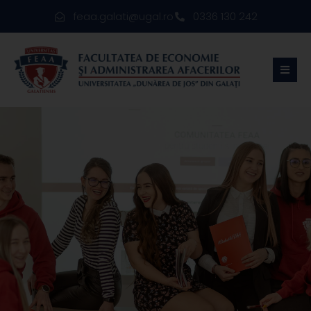
feaa.galati@ugal.ro
0336 130 242