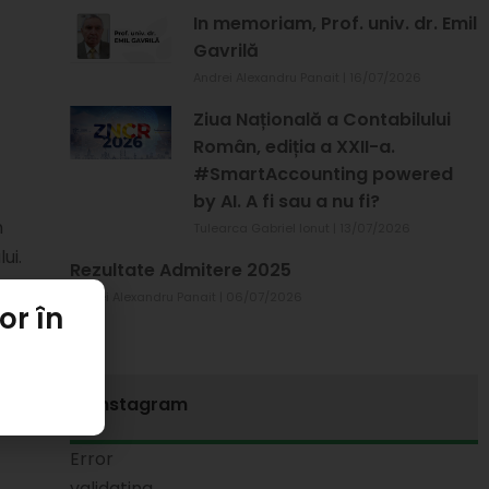
In memoriam, Prof. univ. dr. Emil
Gavrilă
Andrei Alexandru Panait
16/07/2026
Ziua Națională a Contabilului
Român, ediția a XXII-a.
#SmartAccounting powered
by AI. A fi sau a nu fi?
n
Tulearca Gabriel Ionut
13/07/2026
ui.
Rezultate Admitere 2025
Andrei Alexandru Panait
06/07/2026
or în
Instagram
Error
validating