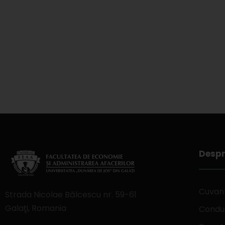
Despr
Cuvant
Strada Nicolae Bălcescu nr. 59-61
Galaţi, Romania
Conduc