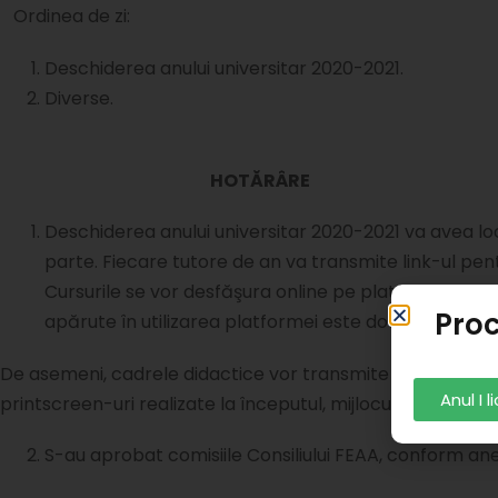
Ordinea de zi:
Deschiderea anului universitar 2020-2021.
Diverse.
HOTĂRÂRE
Deschiderea anului universitar 2020-2021 va avea loc
parte. Fiecare tutore de an va transmite link-ul pen
Cursurile se vor desfăşura online pe platforma Mic
Proc
apărute în utilizarea platformei este doamna prodeca
De asemeni, cadrele didactice vor transmite directorilor 
Anul I 
printscreen-uri realizate la începutul, mijlocul şi sfârşitul
S-au aprobat comisiile Consiliului FEAA, conform anex