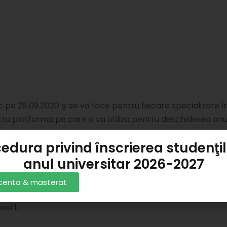
 pe 28.09.2020 şi se va face pentru fiecare specializare î
tru platforma pe care o va utiliza pentru deschiderea anul
rosoft Teams, iar responsabil cu eventualele probleme
edura privind înscrierea studenţil
n Lect.univ.dr. Man Otilia Rica.
anul universitar 2026-2027
de departament FAZ-urile lunare însoţite de trei
licenta & masterat
 cursului/ seminarului etc. şi codurile de acces la clase.
ei 1.