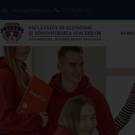
feaa.galati@ugal.ro
0336 130 242
Acas