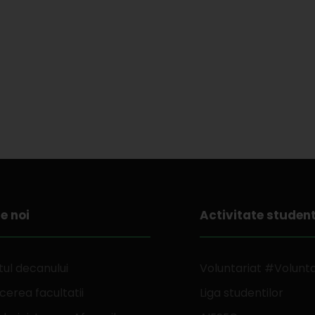
e noi
Activitate studen
ul decanului
Voluntariat #Volunt
erea facultatii
Liga studentilor