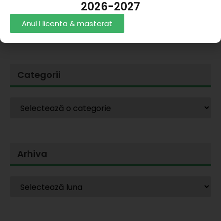
2026-2027
Error validating
Anul I licenta & masterat
application
Categorii
Arhiva