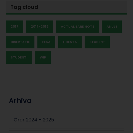
Tag cloud
2017
2017-2018
ACTUALIZARE NOTE
ANUL I
DISERTATIE
FEAA
LICENTA
STUDENT
STUDENTI
WIP
Arhiva
Orar 2024 – 2025