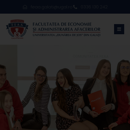
feaa.galati@ugal.ro
0336 130 242