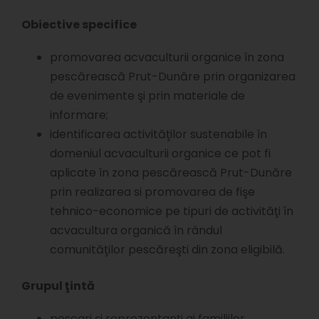
Obiective specifice
promovarea acvaculturii organice în zona
pescărească Prut-Dunăre prin organizarea
de evenimente şi prin materiale de
informare;
identificarea activităţilor sustenabile în
domeniul acvaculturii organice ce pot fi
aplicate în zona pescărească Prut-Dunăre
prin realizarea si promovarea de fişe
tehnico-economice pe tipuri de activităţi în
acvacultura organică în rândul
comunităţilor pescăreşti din zona eligibilă.
Grupul ţintă
pescari şi reprezentanţi ai familiilor