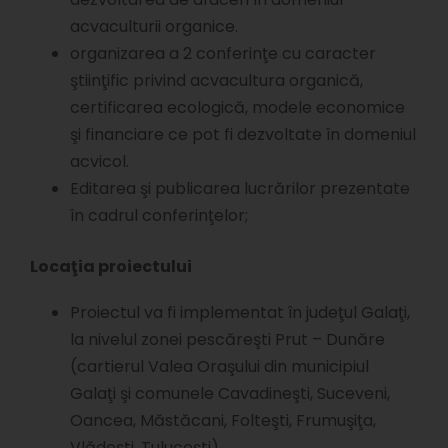
acvaculturii organice.
organizarea a 2 conferinţe cu caracter
ştiinţific privind acvacultura organică,
certificarea ecologică, modele economice
şi financiare ce pot fi dezvoltate în domeniul
acvicol.
Editarea şi publicarea lucrărilor prezentate
în cadrul conferinţelor;
Locaţia proiectului
Proiectul va fi implementat în judeţul Galaţi,
la nivelul zonei pescăreşti Prut – Dunăre
(cartierul Valea Oraşului din municipiul
Galaţi şi comunele Cavadineşti, Suceveni,
Oancea, Măstăcani, Folteşti, Frumuşiţa,
Vlădeşti, Tuluceşti)