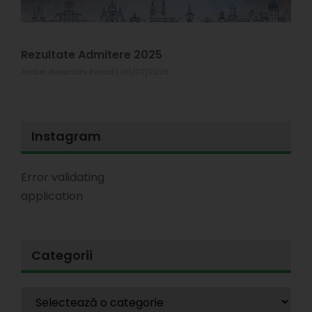
s
T
1
Rezultate Admitere 2025
Andrei Alexandru Panait
06/07/2026
Instagram
Error validating
application
Categorii