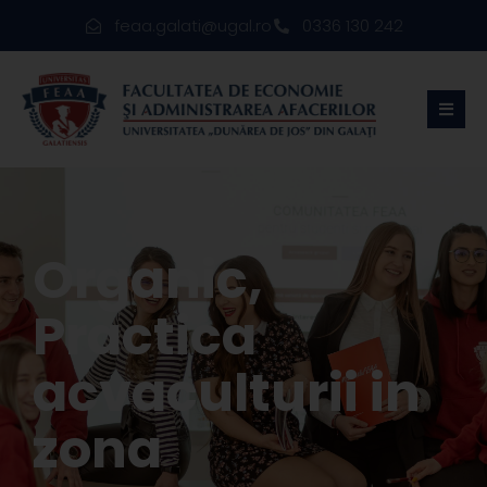
feaa.galati@ugal.ro
0336 130 242
Organic,
Practica
acvaculturii in
zona