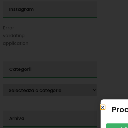
Instagram
Error
validating
application
Categorii
Proc
Arhiva