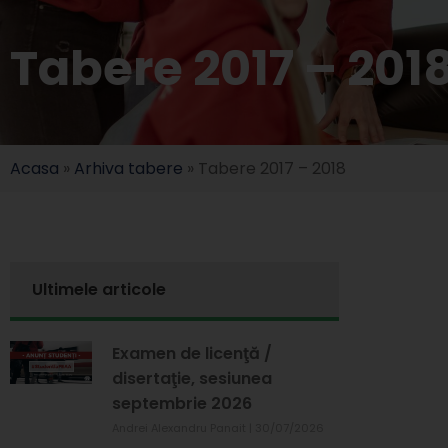
Tabere 2017 – 201
Acasa
»
Arhiva tabere
»
Tabere 2017 – 2018
Ultimele articole
Examen de licenţă /
disertaţie, sesiunea
septembrie 2026
Andrei Alexandru Panait
30/07/2026