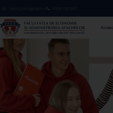
feaa.galati@ugal.ro
0336 130 242
Acas