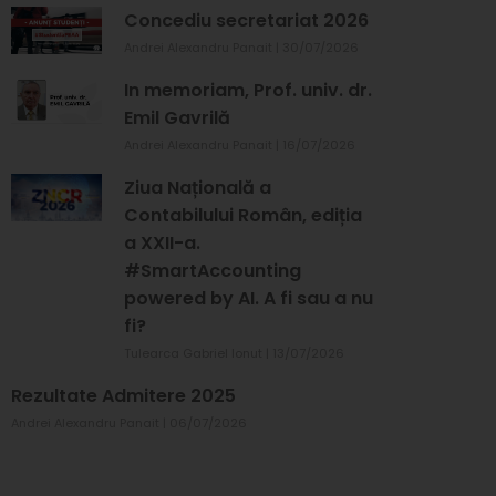
Concediu secretariat 2026
Andrei Alexandru Panait
30/07/2026
In memoriam, Prof. univ. dr.
Emil Gavrilă
Andrei Alexandru Panait
16/07/2026
Ziua Națională a
Contabilului Român, ediția
a XXII-a.
#SmartAccounting
powered by AI. A fi sau a nu
fi?
Tulearca Gabriel Ionut
13/07/2026
Rezultate Admitere 2025
Andrei Alexandru Panait
06/07/2026