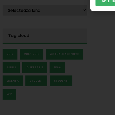
Anul I 
Tag cloud
2017
2017-2018
ACTUALIZARE NOTE
ANUL I
DISERTATIE
FEAA
LICENTA
STUDENT
STUDENTI
WIP