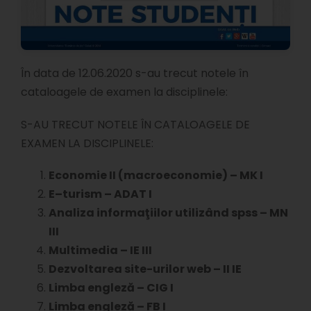
În data de 12.06.2020 s-au trecut notele în
cataloagele de examen la disciplinele:
S-AU TRECUT NOTELE ÎN CATALOAGELE DE
EXAMEN LA DISCIPLINELE:
Economie II (macroeconomie) – MK I
E–turism – ADAT I
Analiza informaţiilor utilizând spss – MN
III
Multimedia – IE III
Dezvoltarea site-urilor web – II IE
Limba engleză – CIG I
Limba engleză – FB I