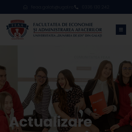
feaa.galati@ugal.ro
0336 130 242
Actualizare