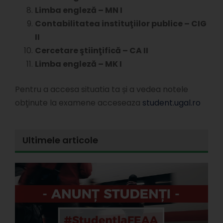
Limba engleză – MN I
Contabilitatea instituţiilor publice – CIG
II
Cercetare ştiinţifică – CA II
Limba engleză – MK I
Pentru a accesa situatia ta și a vedea notele
obţinute la examene acceseaza
student.ugal.ro
Ultimele articole
E
l
d
s
s