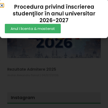
1
Procedura privind înscrierea
studenţilor în anul universitar
Z
2026-2027
C
R
Anul I licenta & masterat
X
#
p
s
T
1
Rezultate Admitere 2025
Andrei Alexandru Panait
06/07/2026
Instagram