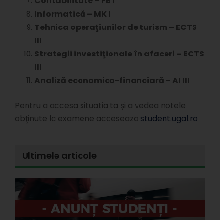
Contabilitate – FB I
Informatică – MK I
Tehnica operaţiunilor de turism – ECTS
III
Strategii investiţionale în afaceri – ECTS
III
Analiză economico-financiară – AI III
Pentru a accesa situatia ta și a vedea notele
obţinute la examene acceseaza
student.ugal.ro
Ultimele articole
E
l
d