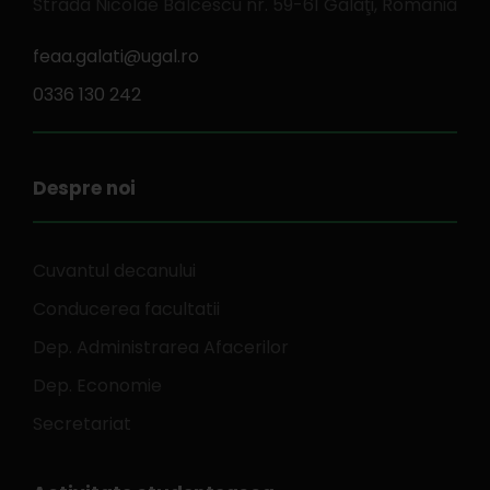
Strada Nicolae Bălcescu nr. 59-61 Galaţi, Romania
feaa.galati@ugal.ro
0336 130 242
Despre noi
Cuvantul decanului
Conducerea facultatii
Dep. Administrarea Afacerilor
Dep. Economie
Secretariat