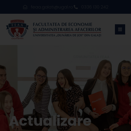
feaa.galati@ugal.ro
0336 130 242
Actualizare