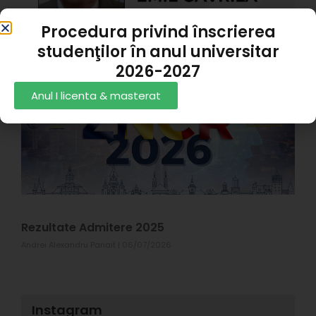
A
P
Procedura privind înscrierea
1
studenţilor în anul universitar
Z
2026-2027
C
Anul I licenta & masterat
R
X
#
p
s
T
1
Rezultate Admitere 2025
Andrei Alexandru Panait
06/07/2026
Instagram