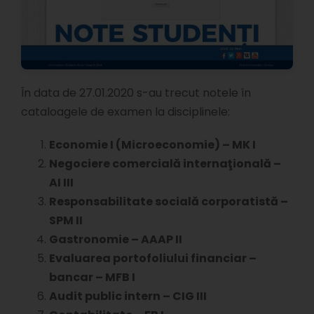
În data de 27.01.2020 s-au trecut notele în
cataloagele de examen la disciplinele:
Economie I (Microeconomie) – MK I
Negociere comercială internaţională –
AI III
Responsabilitate socială corporatistă –
SPM II
Gastronomie – AAAP II
Evaluarea portofoliului financiar –
bancar – MFB I
Audit public intern – CIG III