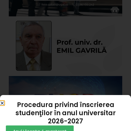
I
P
d
G
A
P
1
Z
C
R
X
Procedura privind înscrierea
#
studenţilor în anul universitar
p
2026-2027
s
T