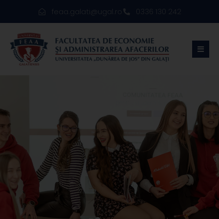
feaa.galati@ugal.ro
0336 130 242