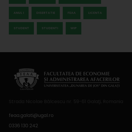
ANUL I
DISERTATIE
FEAA
LICENTA
STUDENT
STUDENTI
WIP
Strada Nicolae Bălcescu nr. 59-61 Galaţi, Romania
feaa.galati@ugal.ro
0336 130 242