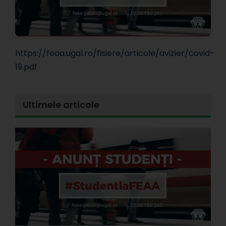
https://feaa.ugal.ro/fisiere/articole/avizier/covid-
19.pdf
Ultimele articole
E
l
d
s
s
A
P
3