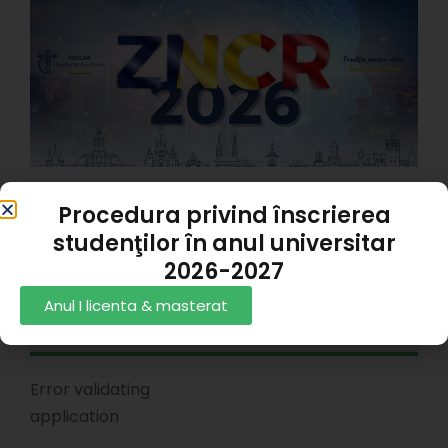
C
R
X
#
p
s
T
1
Procedura privind înscrierea
Rezultate Admitere 2025
studenţilor în anul universitar
Andrei Alexandru Panait
06/07/2026
2026-2027
Anul I licenta & masterat
Instagram
Error validating
application