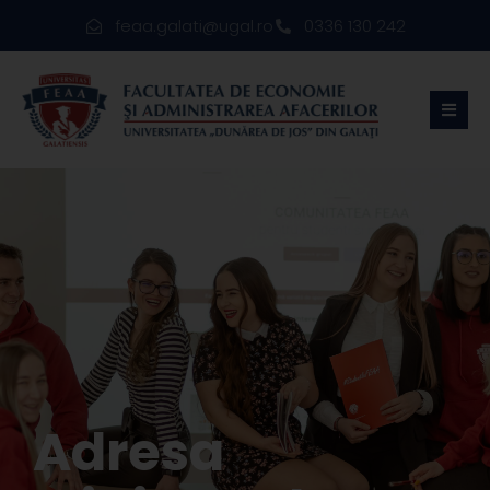
feaa.galati@ugal.ro
0336 130 242
Adresa