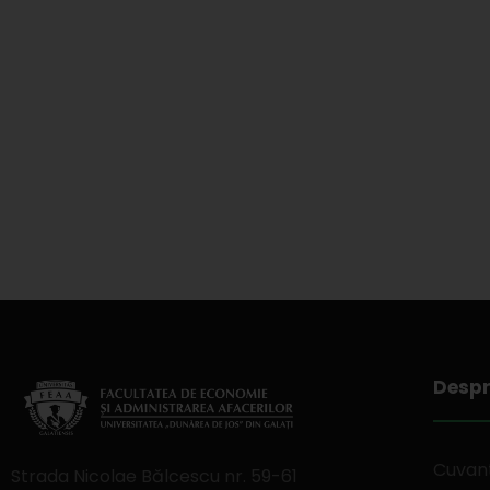
Despr
Cuvant
Strada Nicolae Bălcescu nr. 59-61