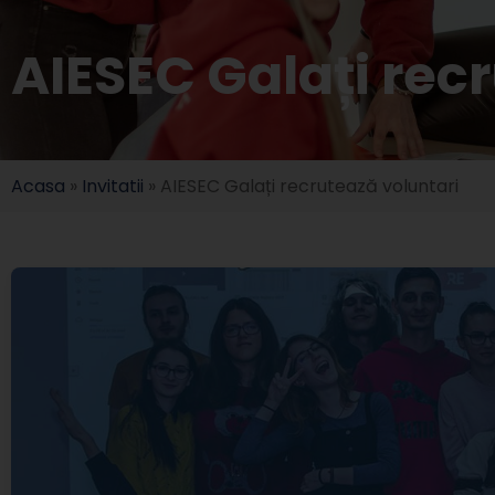
AIESEC Galați rec
Acasa
»
Invitatii
»
AIESEC Galați recrutează voluntari