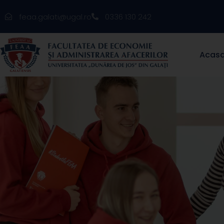
feaa.galati@ugal.ro
0336 130 242
Acas