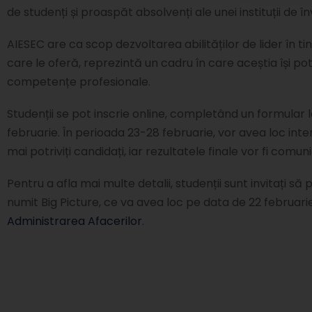
de studenți și proaspăt absolvenți ale unei instituții de
AIESEC are ca scop dezvoltarea abilităților de lider în ti
care le oferă, reprezintă un cadru în care aceștia își pot d
competențe profesionale.
Studenții se pot inscrie online, completând un formular
februarie. În perioada 23-28 februarie, vor avea loc interv
mai potriviți candidați, iar rezultatele finale vor fi comu
Pentru a afla mai multe detalii, studenții sunt invitați s
numit Big Picture, ce va avea loc pe data de 22 februarie,
Administrarea Afacerilor
.