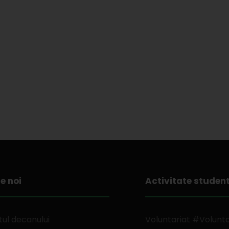
e noi
Activitate studen
ul decanului
Voluntariat #Volunt