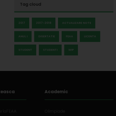
Tag cloud
2017
2017-2018
ACTUALIZARE NOTE
ANUL I
DISERTATIE
FEAA
LICENTA
STUDENT
STUDENTI
WIP
teasca
Academic
arlaFEAA
Olimpiade