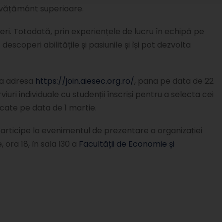
 învățământ superioare.
neri. Totodată, prin experiențele de lucru în echipă pe
escoperi abilitățile și pasiunile și își pot dezvolta
 la adresa
https://join.aiesec.org.ro/
, pana pe data de 22
iuri individuale cu studenții înscriși pentru a selecta cei
nicate pe data de 1 martie.
ă participe la evenimentul de prezentare a organizației
 ora 18, în sala I30 a
Facultății de Economie și