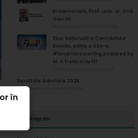
In memoriam, Prof. univ. dr. Emil
Gavrilă
Andrei Alexandru Panait
16/07/2026
Ziua Națională a Contabilului
Român, ediția a XXII-a.
#SmartAccounting powered by
AI. A fi sau a nu fi?
Tulearca Gabriel Ionut
13/07/2026
Rezultate Admitere 2025
Andrei Alexandru Panait
06/07/2026
or în
Instagram
e