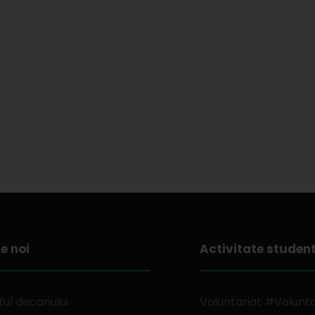
e noi
Activitate studen
ul decanului
Voluntariat #Volunt