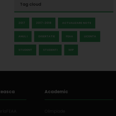
Tag cloud
2017
2017-2018
ACTUALIZARE NOTE
ANUL I
DISERTATIE
FEAA
LICENTA
STUDENT
STUDENTI
WIP
teasca
Academic
arlaFEAA
Olimpiade