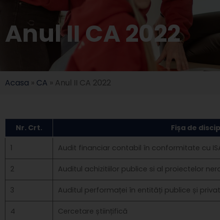
Anul II CA 2022
Acasa
»
CA
»
Anul II CA 2022
Nr. Crt.
Fișa de disci
1
Audit financiar contabil în conformitate cu IS
2
Auditul achizitiilor publice si al proiectelor n
3
Auditul performaței în entități publice și priva
4
Cercetare științifică