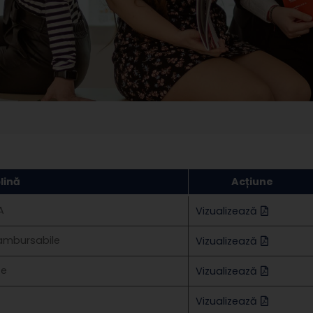
plină
Acțiune
A
Vizualizează
erambursabile
Vizualizează
te
Vizualizează
Vizualizează