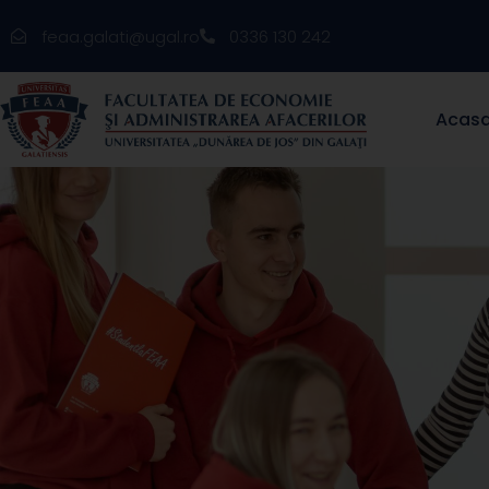
feaa.galati@ugal.ro
0336 130 242
Acas