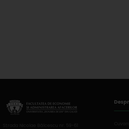
Despr
Cuvant
Strada Nicolae Bălcescu nr. 59-61