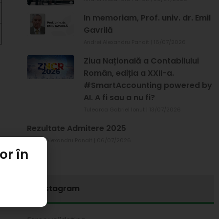
In memoriam, Prof. univ. dr. Emil
Gavrilă
Andrei Alexandru Panait
16/07/2026
Ziua Națională a Contabilului
Român, ediția a XXII-a.
#SmartAccounting powered by
AI. A fi sau a nu fi?
Tulearca Gabriel Ionut
13/07/2026
Rezultate Admitere 2025
Andrei Alexandru Panait
06/07/2026
or în
Instagram