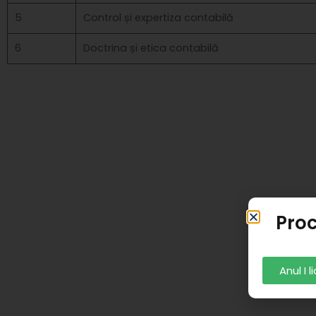
5
Control și expertiza contabilă
6
Doctrina și etica contabilă
Proc
Anul I 