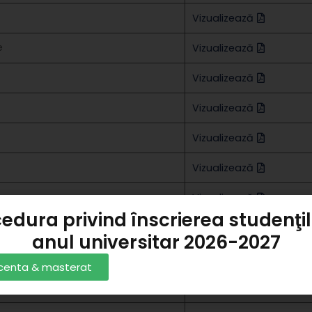
Vizualizează
e
Vizualizează
Vizualizează
Vizualizează
Vizualizează
Vizualizează
Vizualizează
edura privind înscrierea studenţil
Vizualizează
anul universitar 2026-2027
Vizualizează
licenta & masterat
Vizualizează