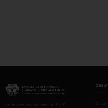
Despr
Cuvant
Strada Nicolae Bălcescu nr. 59-61