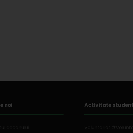
e noi
Activitate studen
ul decanului
Voluntariat #Volunt