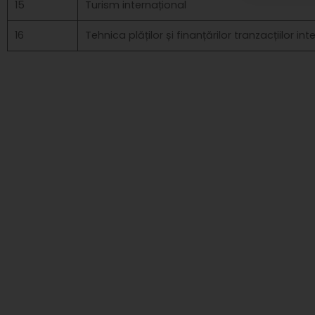
15
Turism internațional
16
Tehnica plăților și finanțărilor tranzacțiilor in