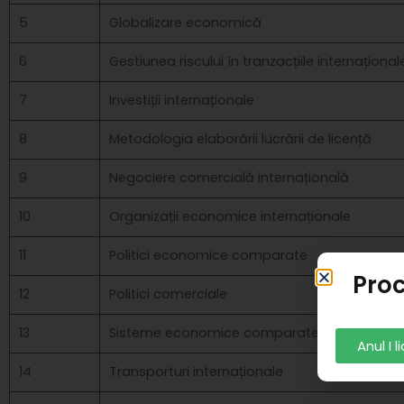
5
Globalizare economică
6
Gestiunea riscului în tranzacțiile internațional
7
Investiții internaționale
8
Metodologia elaborării lucrării de licență
9
Negociere comercială internațională
10
Organizații economice internaționale
11
Politici economice comparate
Proc
12
Politici comerciale
13
Sisteme economice comparate
Anul I 
14
Transporturi internaționale