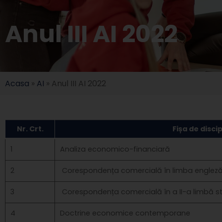
Anul III AI 2022
Acasa
»
AI
»
Anul III AI 2022
Nr. Crt.
Fișa de discip
1
Analiza economico-financiară
2
Corespondența comercială în limba englez
3
Corespondența comercială în a II-a limbă st
4
Doctrine economice contemporane