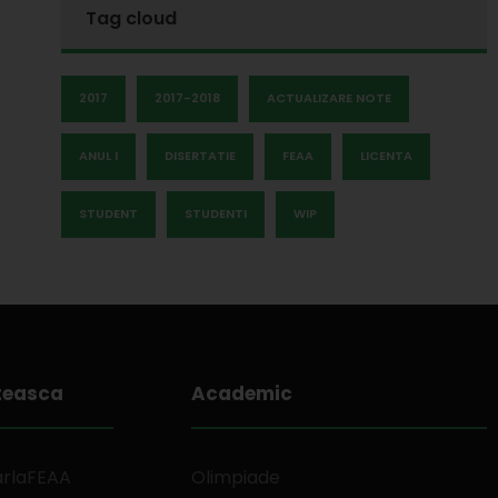
Tag cloud
2017
2017-2018
ACTUALIZARE NOTE
ANUL I
DISERTATIE
FEAA
LICENTA
STUDENT
STUDENTI
WIP
teasca
Academic
arlaFEAA
Olimpiade