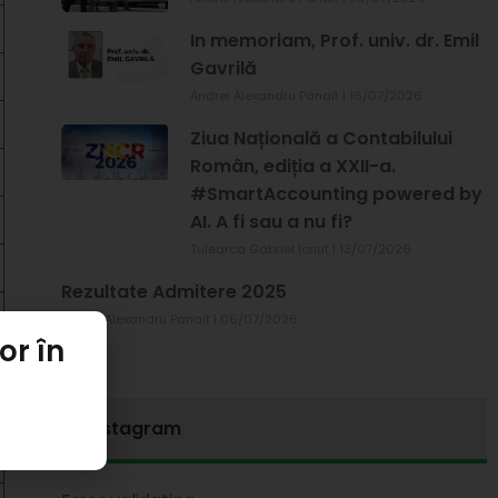
In memoriam, Prof. univ. dr. Emil
Gavrilă
Andrei Alexandru Panait
16/07/2026
Ziua Națională a Contabilului
Român, ediția a XXII-a.
#SmartAccounting powered by
AI. A fi sau a nu fi?
Tulearca Gabriel Ionut
13/07/2026
Rezultate Admitere 2025
Andrei Alexandru Panait
06/07/2026
or în
Instagram