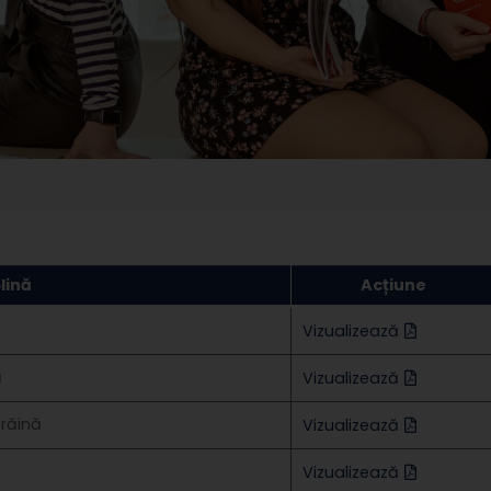
lină
Acțiune
Vizualizează
ă
Vizualizează
răină
Vizualizează
Vizualizează