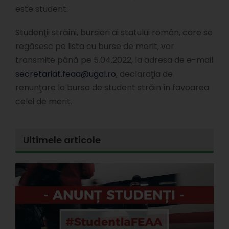
este student.
Studenţii străini, bursieri ai statului român, care se
regăsesc pe lista cu burse de merit, vor
transmite până pe 5.04.2022, la adresa de e-mail
secretariat.feaa@ugal.ro
, declaraţia de
renunţare la bursa de student străin în favoarea
celei de merit.
Ultimele articole
E
l
d
s
s