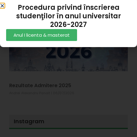
1
Procedura privind înscrierea
studenţilor în anul universitar
Z
C
2026-2027
R
Anul I licenta & masterat
X
#
p
s
T
1
Rezultate Admitere 2025
Andrei Alexandru Panait
06/07/2026
Instagram