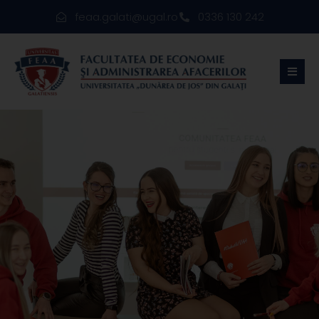
feaa.galati@ugal.ro
0336 130 242