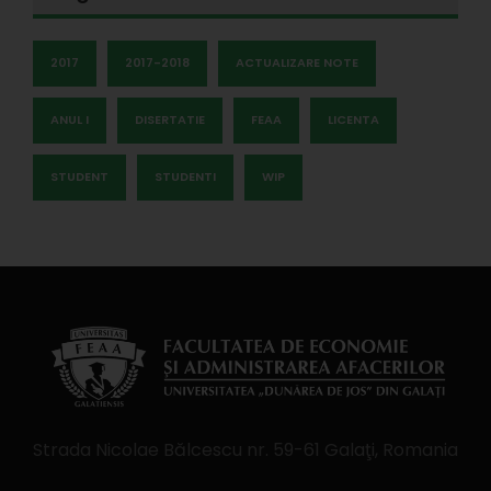
2017
2017-2018
ACTUALIZARE NOTE
ANUL I
DISERTATIE
FEAA
LICENTA
STUDENT
STUDENTI
WIP
Strada Nicolae Bălcescu nr. 59-61 Galaţi, Romania