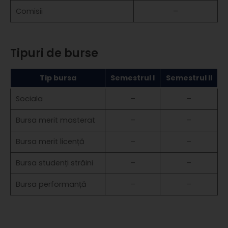
Comisii
–
Tipuri de burse
Tip bursa
Semestrul I
Semestrul II
Sociala
–
–
Bursa merit masterat
–
–
Bursa merit licență
–
–
Bursa studenți străini
–
–
Bursa performanță
–
–