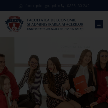
feaa.galati@ugal.ro
0336 130 242