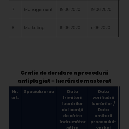
7
Management
19.06.2020
19.06.2020
Înd
8
Marketing
19.06.2020
c.06.2020
Înd
Grafic de derulare a procedurii
antiplagiat – lucrări de masterat
Nr.
Specializarea
Data
Data
Res
crt.
trimiterii
verificării
ex
lucrărilor
lucrărilor /
de licenţă
Data
de către
emiterii
c
îndrumător
procesului-
ant
către
verbal