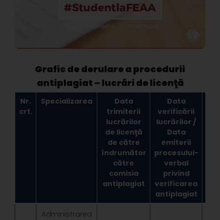
Grafic de derulare a procedurii
antiplagiat – lucrări de licenţă
Nr.
Specializarea
Data
Data
Res
crt.
trimiterii
verificării
ex
lucrărilor
lucrărilor /
de licenţă
Data
de către
emiterii
c
îndrumător
procesului-
ant
către
verbal
comisia
privind
antiplagiat
verificarea
antiplagiat
Administrarea