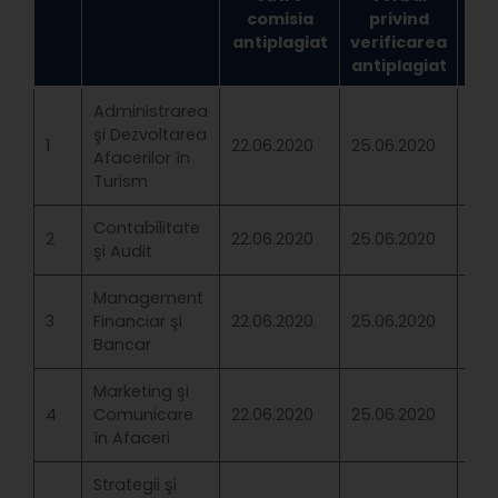
comisia
privind
antiplagiat
verificarea
antiplagiat
Administrarea
şi Dezvoltarea
1
22.06.2020
25.06.2020
Înd
Afacerilor în
Turism
Contabilitate
2
22.06.2020
25.06.2020
Înd
şi Audit
Management
3
Financiar şi
22.06.2020
25.06.2020
Înd
Bancar
Marketing şi
4
Comunicare
22.06.2020
25.06.2020
Înd
în Afaceri
Strategii şi