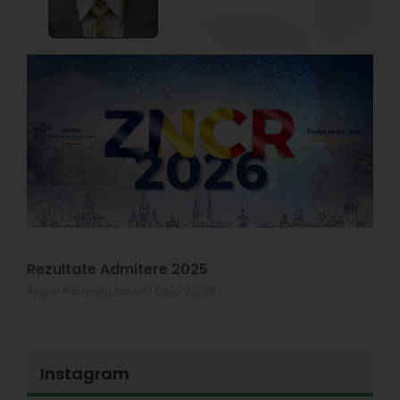
P
1
Z
C
R
X
#
p
s
T
1
Rezultate Admitere 2025
Andrei Alexandru Panait
06/07/2026
Instagram