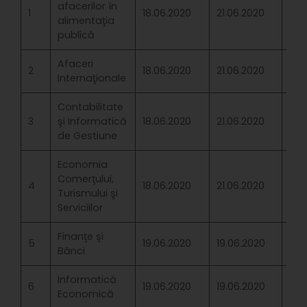
afacerilor în
1
18.06.2020
21.06.2020
Înd
alimentaţia
publică
Afaceri
2
18.06.2020
21.06.2020
Înd
Internaţionale
Contabilitate
3
şi Informatică
18.06.2020
21.06.2020
Înd
de Gestiune
Economia
Comerţului,
4
18.06.2020
21.06.2020
Înd
Turismului şi
Serviciilor
Finanţe şi
5
19.06.2020
19.06.2020
Înd
Bănci
Informatică
6
19.06.2020
19.06.2020
Înd
Economică