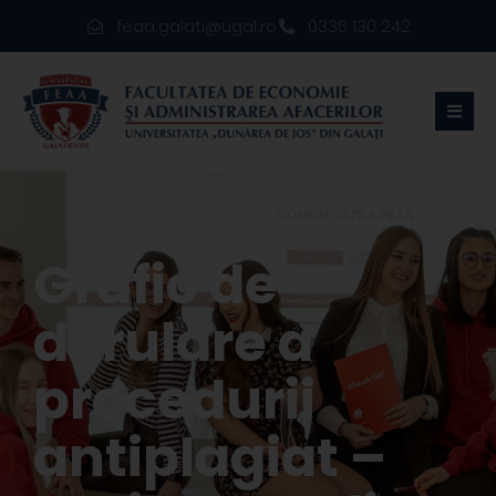
feaa.galati@ugal.ro
0336 130 242
Grafic de
derulare a
procedurii
antiplagiat –