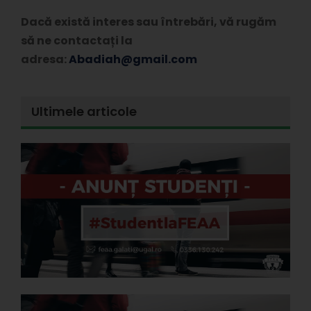
Dacă există interes sau întrebări, vă rugăm
să ne contactați la
adresa:
Abadiah@gmail.com
Ultimele articole
E
l
d
s
s
A
P
3
C