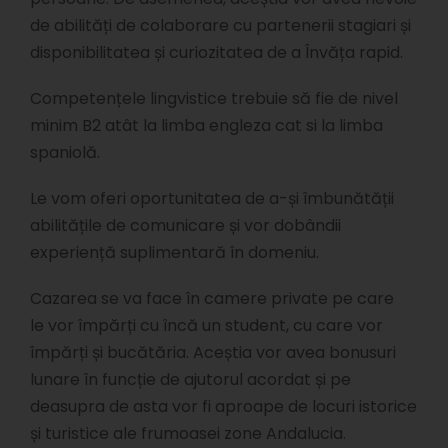
de abilități de colaborare cu partenerii stagiari și
disponibilitatea și curiozitatea de a Învăța rapid.
Competențele lingvistice trebuie să fie de nivel
minim B2 atât la limba engleza cat si la limba
spaniolă.
Le vom oferi oportunitatea de a-și îmbunătății
abilitățile de comunicare și vor dobândii
experiență suplimentară în domeniu.
Cazarea se va face în camere private pe care
le vor împărți cu încă un student, cu care vor
împărți și bucătăria. Aceștia vor avea bonusuri
lunare în funcție de ajutorul acordat și pe
deasupra de asta vor fi aproape de locuri istorice
și turistice ale frumoasei zone Andalucia.