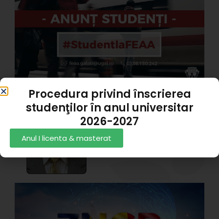
s
A
A
P
3
I
Procedura privind înscrierea
studenţilor în anul universitar
P
2026-2027
d
Anul I licenta & masterat
G
A
P
1
Z
C
R