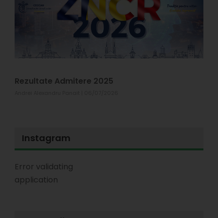
X
#
p
s
T
1
Rezultate Admitere 2025
Andrei Alexandru Panait
06/07/2026
Instagram
Error validating
application