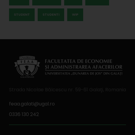
STUDENT
STUDENTI
WIP
Strada Nicolae Bălcescu nr. 59-61 Galaţi, Romania
feaa.galati@ugal.ro
0336 130 242