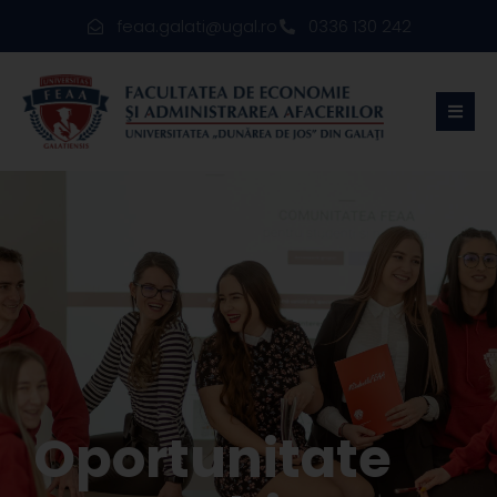
feaa.galati@ugal.ro
0336 130 242
Oportunitate