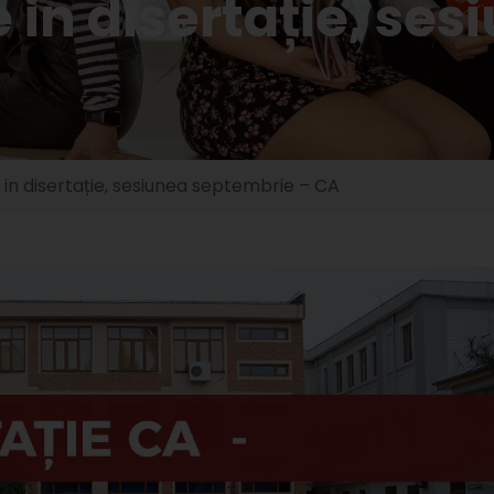
e in disertație, se
 in disertație, sesiunea septembrie – CA