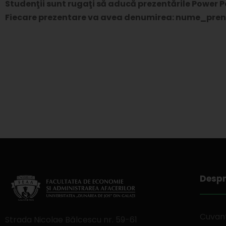
Studenţii sunt rugaţi să aducă prezentările Power P
Fiecare prezentare va avea denumirea: nume_pren
Despr
Cuvant
Strada Nicolae Bălcescu nr. 59-61