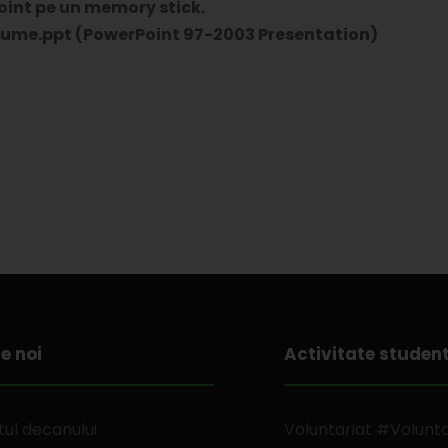
oint pe un memory stick.
ume.ppt (PowerPoint 97-2003 Presentation)
e noi
Activitate studen
ul decanului
Voluntariat #Volunt