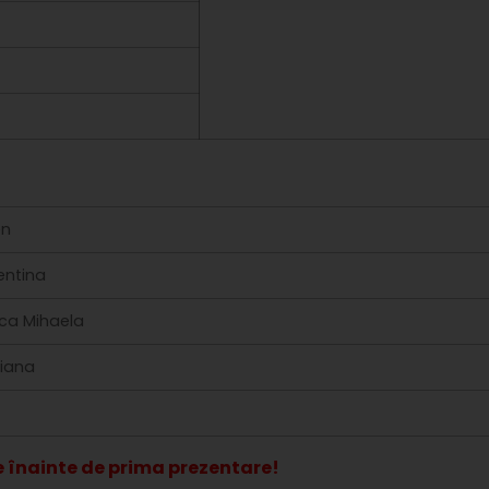
en
rentina
ica Mihaela
liana
e înainte de prima prezentare!