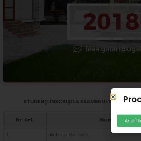
TABEL
Proc
STUDENŢI ÎNSCRIŞI LA EXAMENUL DE DISERTAȚIE
Nr. Crt.
Nume şi prenu
Anul I 
1.
Antoniu Mădălina