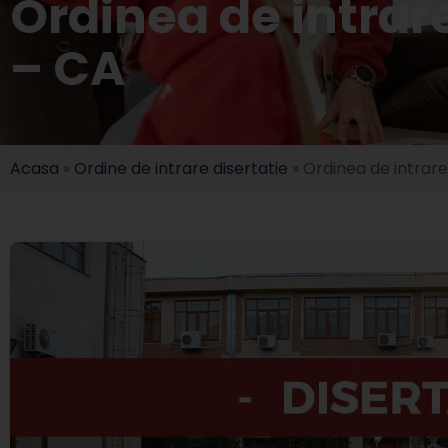
Ordinea de intrar
– CA
Acasa
»
Ordine de intrare disertatie
»
Ordinea de intrare