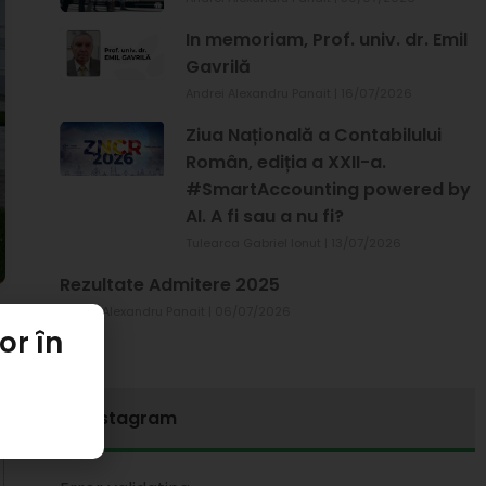
In memoriam, Prof. univ. dr. Emil
Gavrilă
Andrei Alexandru Panait
16/07/2026
Ziua Națională a Contabilului
Român, ediția a XXII-a.
#SmartAccounting powered by
AI. A fi sau a nu fi?
Tulearca Gabriel Ionut
13/07/2026
Rezultate Admitere 2025
Andrei Alexandru Panait
06/07/2026
or în
Instagram