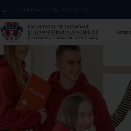
feaa.galati@ugal.ro
0336 130 242
Acas