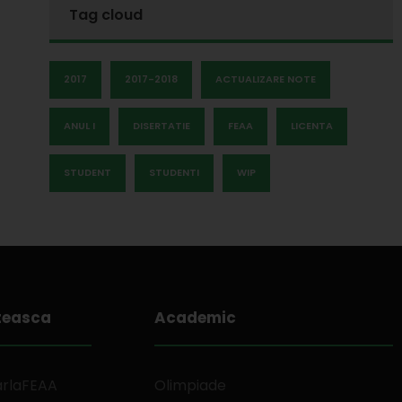
Tag cloud
2017
2017-2018
ACTUALIZARE NOTE
ANUL I
DISERTATIE
FEAA
LICENTA
STUDENT
STUDENTI
WIP
teasca
Academic
arlaFEAA
Olimpiade