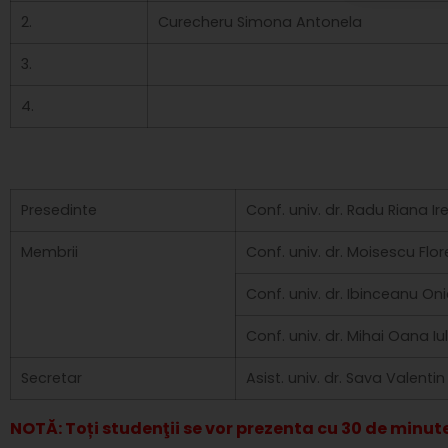
2.
Curecheru Simona Antonela
3.
4.
Presedinte
Conf. univ. dr. Radu Riana Ir
Membrii
Conf. univ. dr. Moisescu Flo
Conf. univ. dr. Ibinceanu On
Conf. univ. dr. Mihai Oana Iu
Secretar
Asist. univ. dr. Sava Valentin
NOTĂ: Toți studenţii se vor prezenta cu 30 de minut