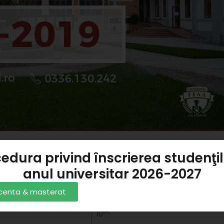
 NOMINAL
edura privind înscrierea studenţil
, SESIUNEA SEPTEMBRIE – SALA I16 / 10.09.2019
anul universitar 2026-2027
me
Ora
Susţinerii
*
licenta & masterat
00
10