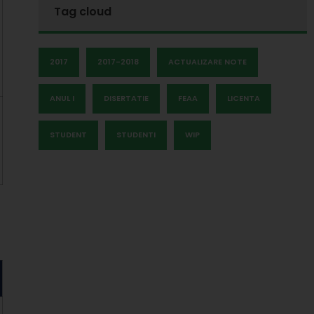
Tag cloud
2017
2017-2018
ACTUALIZARE NOTE
ANUL I
DISERTATIE
FEAA
LICENTA
STUDENT
STUDENTI
WIP