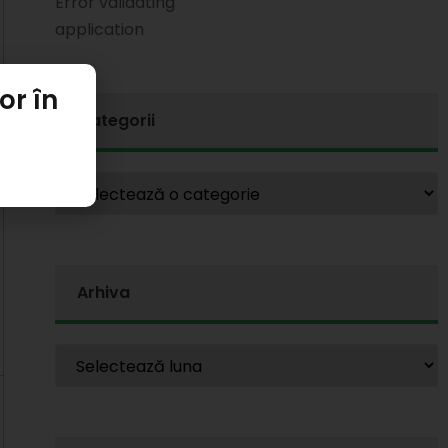
Error validating
application
or în
Categorii
Arhiva