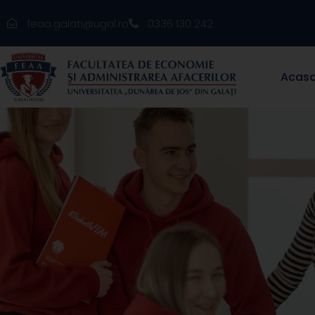
feaa.galati@ugal.ro
0336 130 242
Acas