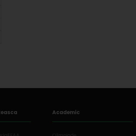
teasca
Academic
arlaFEAA
Olimpiade