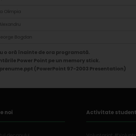
ina Olimpia
 Alexandru
N George Bogdan
cu o oră înainte de ora programată.
ntările Power Point pe un memory stick.
prenume.ppt (PowerPoint 97-2003 Presentation)
e noi
Activitate studen
ul decanului
Voluntariat #Volunt