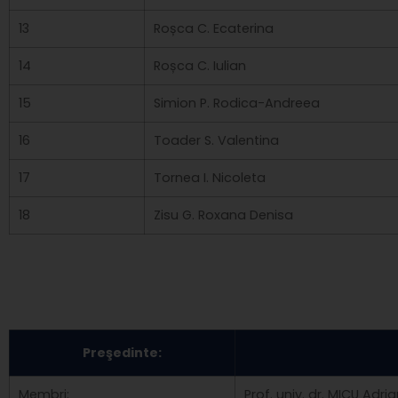
13
Roșca C. Ecaterina
14
Roșca C. Iulian
15
Simion P. Rodica-Andreea
16
Toader S. Valentina
17
Tornea I. Nicoleta
18
Zisu G. Roxana Denisa
Preşedinte:
Membri:
Prof. univ. dr. MICU Adri