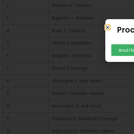
2
Breabin N. Tatiana
3
Bujeniță V. Andreea
Proc
4
Buză T. Tatiana
5
Chiriță S. Mădălina
Anul I 
6
Drăgan I. Andreea
7
Florea V. George
8
Gheorghe V. Ana-Maria
9
Ivașcu I. Claudia-Viorela
10
Mototolea G. Adi-Ionuț
11
Păduraru G. Alexandru George
12
Popovici D.D. Gabriela-Iuliana