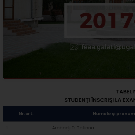
TABEL
STUDENŢI ÎNSCRIŞI LA EXA
Nr.crt.
Numele şi prenum
1
Arabadji D. Tatiana