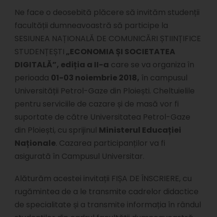
Ne face o deosebită plăcere să invităm studenții
facultății dumneavoastră să participe la
SESIUNEA NAȚIONALĂ DE COMUNICĂRI ȘTIINȚIFICE
STUDENȚEȘTI
„ECONOMIA ȘI SOCIETATEA
DIGITALĂ”, ediția a II-a
care se va organiza în
perioada
01-03 noiembrie 2018,
în campusul
Universității Petrol-Gaze din Ploiești. Cheltuielile
pentru serviciile de cazare și de masă vor fi
suportate de către Universitatea Petrol-Gaze
din Ploiești, cu sprijinul
Ministerul Educației
Naționale
. Cazarea participanților va fi
asigurată în Campusul Universitar.
Alăturăm acestei invitații FIȘA DE ÎNSCRIERE, cu
rugămintea de a le transmite cadrelor didactice
de specialitate și a transmite informația în rândul