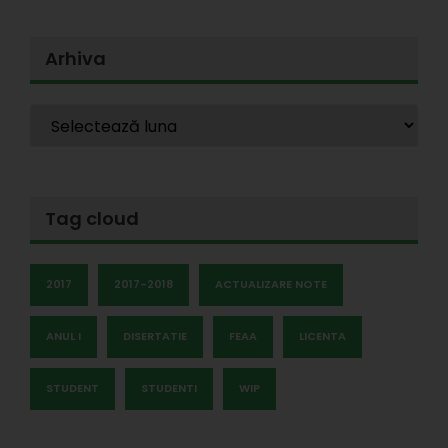
Arhiva
Tag cloud
2017
2017-2018
ACTUALIZARE NOTE
ANUL I
DISERTATIE
FEAA
LICENTA
STUDENT
STUDENTI
WIP