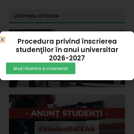
Ultimele articole
E
Procedura privind înscrierea
l
d
studenţilor în anul universitar
s
2026-2027
s
Anul I licenta & masterat
A
P
3
C
s
A
A
P