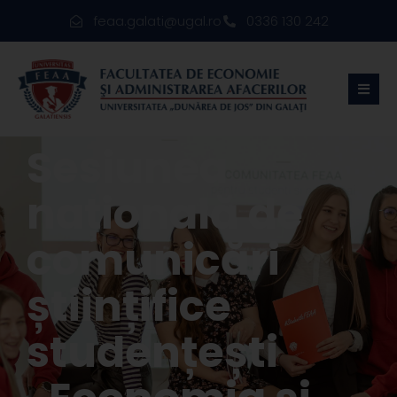
feaa.galati@ugal.ro
0336 130 242
Sesiunea
națională de
comunicări
științifice
studențești