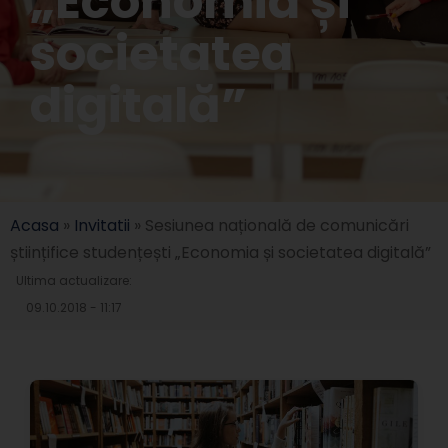
„Economia și
societatea
digitală”
Acasa
»
Invitatii
»
Sesiunea națională de comunicări
științifice studențești „Economia și societatea digitală”
Ultima actualizare:
09.10.2018 - 11:17