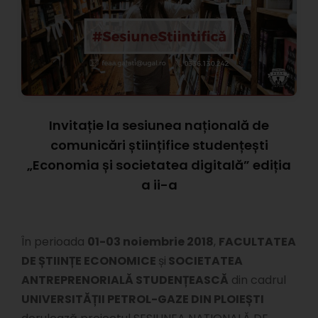
Invitație la sesiunea națională de
comunicări științifice studențești
„Economia și societatea digitală” ediția
a ii-a
În perioada
01-03 noiembrie 2018
,
FACULTATEA
DE ȘTIINȚE ECONOMICE
și
SOCIETATEA
ANTREPRENORIALĂ STUDENȚEASCĂ
din cadrul
UNIVERSITĂȚII PETROL-GAZE DIN PLOIEȘTI