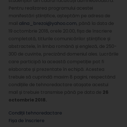
studenților din cadrul facultății dumneavoastră.
Pentru realizarea programului acestei
manifestări științifice, așteptăm pe adresa de
mail
alina_brezoi@yahoo.com
, până la data de
19 octombrie 2018, orele 20.00, fișa de înscriere
completată, titlurile comunicărilor științifice și
abstractele, în limba română și engleză, de 250-
300 de cuvinte, precizând domeniul ales. Lucrările
care participă la această competiție pot fi
elaborate și prezentate în echipă. Acestea
trebuie să cuprindă maxim 8 pagini, respectând
condițiile de tehnoredactare atașate acestui
mail și trebuie transmise până pe data de
26
octombrie 2018.
Condiții tehnoredactare
Fișa de înscriere