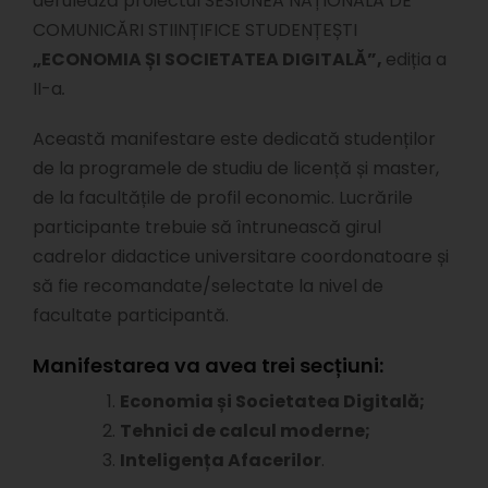
derulează proiectul SESIUNEA NAȚIONALĂ DE
COMUNICĂRI STIINȚIFICE STUDENȚEȘTI
„ECONOMIA ȘI SOCIETATEA DIGITALĂ”,
ediția a
II-a
.
Această manifestare este dedicată studenților
de la programele de studiu de licență și master,
de la facultățile de profil economic. Lucrările
participante trebuie să întrunească girul
cadrelor didactice universitare coordonatoare și
să fie recomandate/selectate la nivel de
facultate participantă.
Manifestarea va avea trei secțiuni:
Economia și Societatea Digitală;
Tehnici de calcul moderne;
Inteligența Afacerilor
.