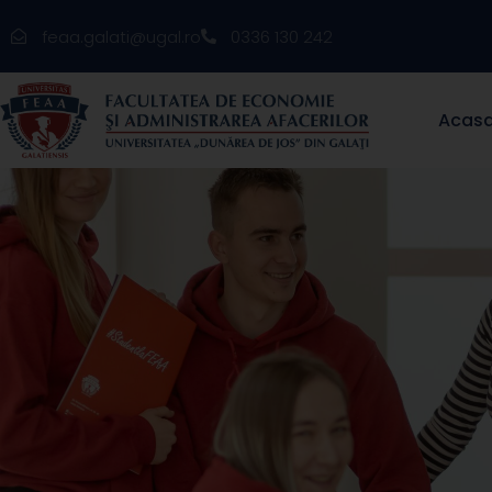
feaa.galati@ugal.ro
0336 130 242
Acas