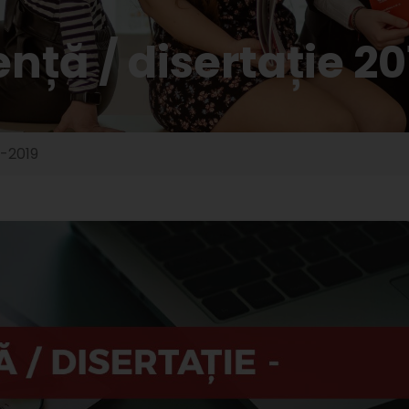
nță / disertație 2
8-2019