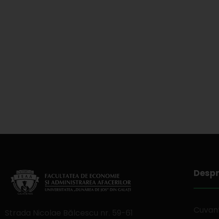
Despr
Cuvant
Strada Nicolae Bălcescu nr. 59-61