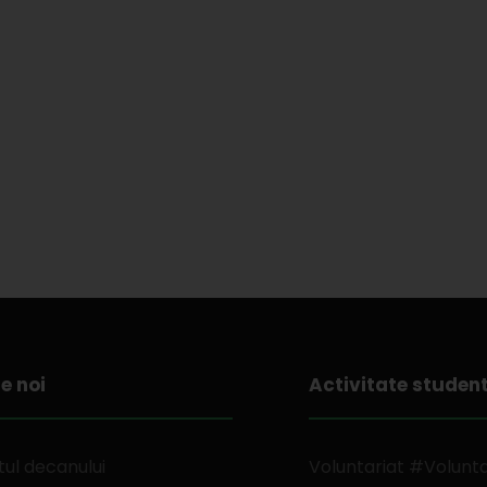
e noi
Activitate studen
ul decanului
Voluntariat #Volunt