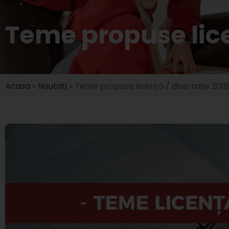
Teme propuse lice
Acasa
»
Noutati
»
Teme propuse licență / disertație 201