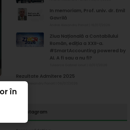
In memoriam, Prof. univ. dr. Emil
Gavrilă
Andrei Alexandru Panait
16/07/2026
Ziua Națională a Contabilului
Român, ediția a XXII-a.
#SmartAccounting powered by
AI. A fi sau a nu fi?
Tulearca Gabriel Ionut
13/07/2026
Rezultate Admitere 2025
Andrei Alexandru Panait
06/07/2026
or în
Instagram