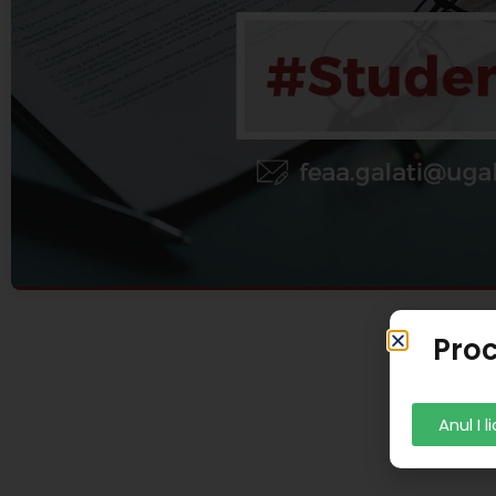
Proc
Anul I 