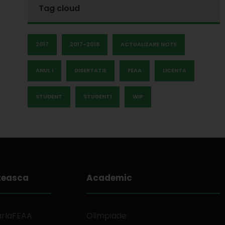
Tag cloud
2017
2017-2018
ACTUALIZARE NOTE
ANUL I
DISERTATIE
FEAA
LICENTA
STUDENT
STUDENTI
WIP
teasca
Academic
arlaFEAA
Olimpiade