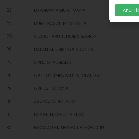
Anul I 
23
DRANGANAGIU C. OANA
24
DUMITRASCU M. MIHAELA
25
CIOBOTARU T. DORIN RAMON
26
BALAN M. CRISTINA VIOLETA
27
SIRBU G. ADRIANA
28
GAFTON (NEGRAU) N. CLAUDIA
29
GRECU I. ALIONA
30
JAUPAJ M. RENATO
31
NEAGU N. DANIELA ELDA
32
NICOLAU M. TEODOR ALEXANDRU