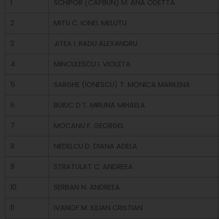
1
SCHIPOR (CAPBUN) M. ANA ODETTA
2
MITU C. IONEL MELUTU
3
JITEA I. RADU ALEXANDRU
4
MINCULESCU I. VIOLETA
5
SARGHE (IONESCU) T. MONICA MARILENA
6
BUIUC D.T. MIRUNA MIHAELA
7
MOCANU F. GEORGEL
8
NEDELCU D. DIANA ADELA
9
STRATULAT C. ANDREEA
10
SERBAN N. ANDREEA
11
IVANOF M. IULIAN CRISTIAN