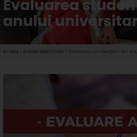
Evaluarea studenţi
anului universita
Acasa
»
Avizier electronic
»
Evaluarea studenţilor din anu