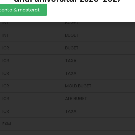
licenta & masterat
INT
BUGET
INT
BUGET
INT
BUGET
ICR
BUGET
ICR
TAXA
ICR
TAXA
ICR
MOLD.BUGET
ICR
ALB.BUGET
ICR
TAXA
EXM