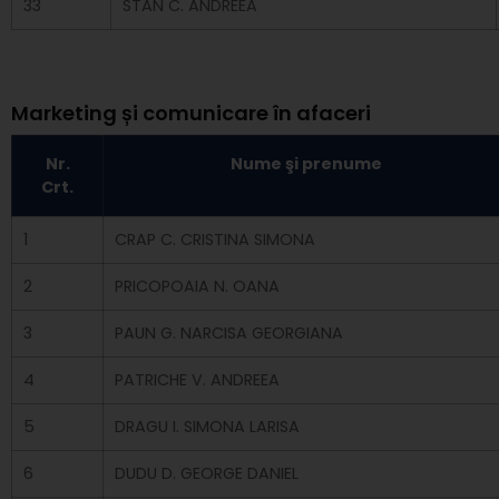
33
STAN C. ANDREEA
Marketing și comunicare în afaceri
Nr.
Nume şi prenume
Crt.
1
CRAP C. CRISTINA SIMONA
2
PRICOPOAIA N. OANA
3
PAUN G. NARCISA GEORGIANA
4
PATRICHE V. ANDREEA
5
DRAGU I. SIMONA LARISA
6
DUDU D. GEORGE DANIEL