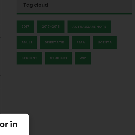
Tag cloud
2017
2017-2018
ACTUALIZARE NOTE
ANUL I
DISERTATIE
FEAA
LICENTA
STUDENT
STUDENTI
WIP
or în