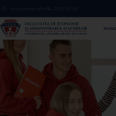
feaa.galati@ugal.ro
0336 130 242
Acas