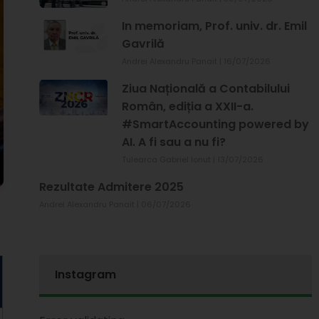
In memoriam, Prof. univ. dr. Emil
Gavrilă
Andrei Alexandru Panait
16/07/2026
Ziua Națională a Contabilului
Român, ediția a XXII-a.
#SmartAccounting powered by
AI. A fi sau a nu fi?
Tulearca Gabriel Ionut
13/07/2026
Rezultate Admitere 2025
Andrei Alexandru Panait
06/07/2026
Instagram