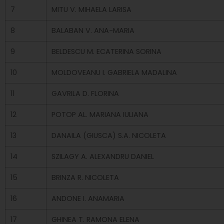
7
MITU V. MIHAELA LARISA
8
BALABAN V. ANA-MARIA
9
BELDESCU M. ECATERINA SORINA
10
MOLDOVEANU I. GABRIELA MADALINA
11
GAVRILA D. FLORINA
12
POTOP AL. MARIANA IULIANA
13
DANAILA (GIUSCA) S.A. NICOLETA
14
SZILAGY A. ALEXANDRU DANIEL
15
BRINZA R. NICOLETA
16
ANDONE I. ANAMARIA
17
GHINEA T. RAMONA ELENA