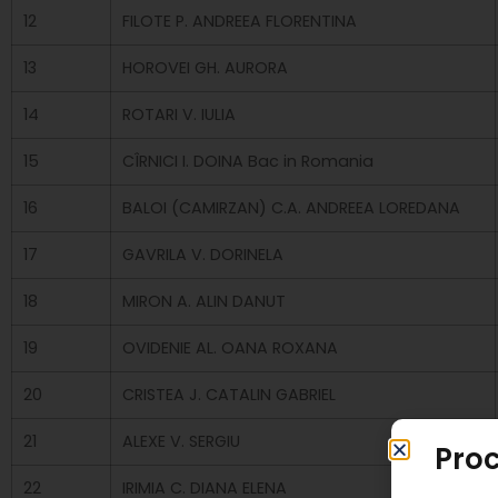
12
FILOTE P. ANDREEA FLORENTINA
13
HOROVEI GH. AURORA
14
ROTARI V. IULIA
15
CÎRNICI I. DOINA Bac in Romania
16
BALOI (CAMIRZAN) C.A. ANDREEA LOREDANA
17
GAVRILA V. DORINELA
18
MIRON A. ALIN DANUT
19
OVIDENIE AL. OANA ROXANA
20
CRISTEA J. CATALIN GABRIEL
21
ALEXE V. SERGIU
Proc
22
IRIMIA C. DIANA ELENA