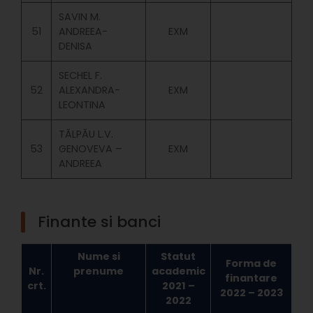
SAVIN M.
51
ANDREEA-
EXM
DENISA
SECHEL F.
52
ALEXANDRA-
EXM
LEONTINA
TĂLPĂU L.V.
53
GENOVEVA –
EXM
ANDREEA
Finante si banci
Nume si
Statut
Forma de
Nr.
prenume
academic
finantare
crt.
2021 –
2022 – 2023
2022