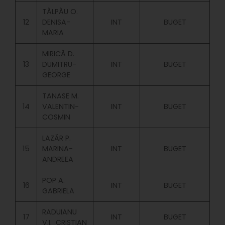
TĂLPĂU O.
12
DENISA-
INT
BUGET
MARIA
MIRICĂ D.
13
DUMITRU-
INT
BUGET
GEORGE
TANASE M.
14
VALENTIN-
INT
BUGET
COSMIN
LAZĂR P.
15
MARINA-
INT
BUGET
ANDREEA
POP A.
16
INT
BUGET
GABRIELA
RADUIANU
17
INT
BUGET
V.I. CRISTIAN