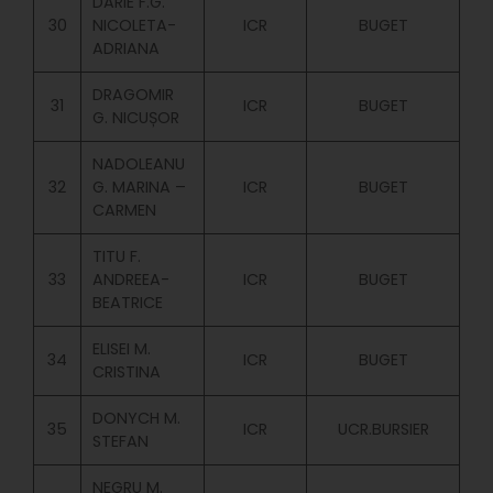
DARIE F.G.
30
NICOLETA-
ICR
BUGET
ADRIANA
DRAGOMIR
31
ICR
BUGET
G. NICUȘOR
NADOLEANU
32
G. MARINA –
ICR
BUGET
CARMEN
TITU F.
33
ANDREEA-
ICR
BUGET
BEATRICE
ELISEI M.
34
ICR
BUGET
CRISTINA
DONYCH M.
35
ICR
UCR.BURSIER
STEFAN
NEGRU M.