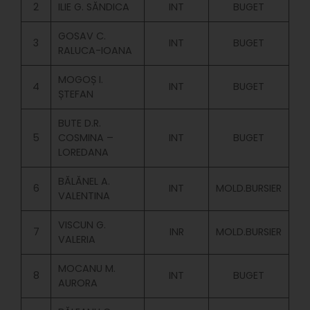
2
ILIE G. SĂNDICA
INT
BUGET
GOSAV C.
3
INT
BUGET
RALUCA-IOANA
MOGOȘ I.
4
INT
BUGET
ȘTEFAN
BUTE D.R.
5
COSMINA –
INT
BUGET
LOREDANA
BĂLĂNEL A.
6
INT
MOLD.BURSIER
VALENTINA
VISCUN G.
7
INR
MOLD.BURSIER
VALERIA
MOCANU M.
8
INT
BUGET
AURORA