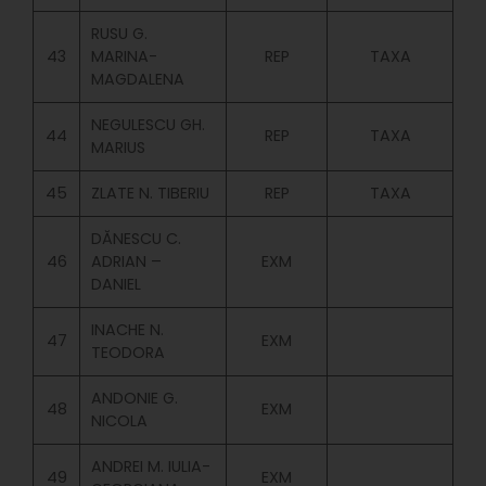
RUSU G.
43
MARINA-
REP
TAXA
MAGDALENA
NEGULESCU GH.
44
REP
TAXA
MARIUS
45
ZLATE N. TIBERIU
REP
TAXA
DĂNESCU C.
46
ADRIAN –
EXM
DANIEL
INACHE N.
47
EXM
TEODORA
ANDONIE G.
48
EXM
NICOLA
ANDREI M. IULIA-
49
EXM