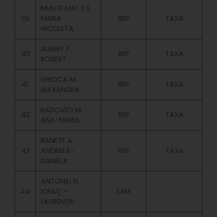
MUNTEANU E.S.
39
MARIA
REP
TAXA
NICOLETA
ALBERT F.
40
REP
TAXA
ROBERT
GHIOCA M.
41
REP
TAXA
ALEXANDRA
RADOVICI M.
42
REP
TAXA
ANA-MARIA
RANETE A.
43
ANDREEA-
REP
TAXA
DANIELA
ANTONIU N.
44
IONUŢ –
EXM
LAURENŢIU