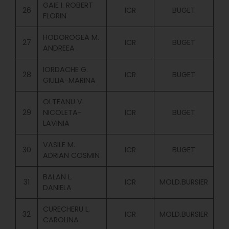
GAIE I. ROBERT
26
ICR
BUGET
FLORIN
HODOROGEA M.
27
ICR
BUGET
ANDREEA
IORDACHE G.
28
ICR
BUGET
GIULIA-MARINA
OLTEANU V.
29
NICOLETA-
ICR
BUGET
LAVINIA
VASILE M.
30
ICR
BUGET
ADRIAN COSMIN
BALAN L.
31
ICR
MOLD.BURSIER
DANIELA
CURECHERU L.
32
ICR
MOLD.BURSIER
CAROLINA