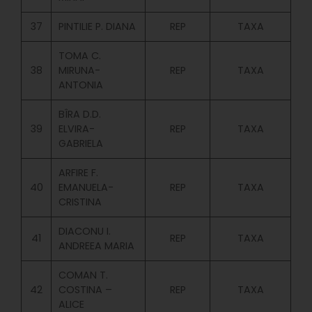
37
PINTILIE P. DIANA
REP
TAXA
TOMA C.
38
MIRUNA-
REP
TAXA
ANTONIA
BÎRA D.D.
39
ELVIRA-
REP
TAXA
GABRIELA
ARFIRE F.
40
EMANUELA-
REP
TAXA
CRISTINA
DIACONU I.
41
REP
TAXA
ANDREEA MARIA
COMAN T.
42
COSTINA –
REP
TAXA
ALICE