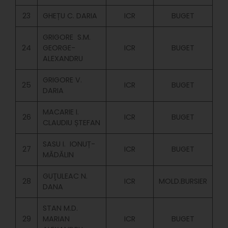
23
GHEȚU C. DARIA
ICR
BUGET
GRIGORE S.M.
24
GEORGE-
ICR
BUGET
ALEXANDRU
GRIGORE V.
25
ICR
BUGET
DARIA
MACARIE I.
26
ICR
BUGET
CLAUDIU ȘTEFAN
SASU I. IONUȚ-
27
ICR
BUGET
MĂDĂLIN
GUŢULEAC N.
28
ICR
MOLD.BURSIER
DANA
STAN M.D.
29
MARIAN
ICR
BUGET