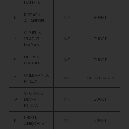
DANIELA
ROTARU
6
INT
BUGET
A. ANDREI
CÎRJEU V.
7
VLĂDUȚ-
INT
BUGET
MARIAN
DUDA N.
8
INT
BUGET
GABRIEL
GHERMAN O.
9
INT
MOLD.BURSIER
MIRELA
STOIAN G.
10
DIANA –
INT
BUGET
IONELA
URSU I.
11
INT
BUGET
ANIŞOARA