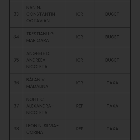
NAN N.
33
CONSTANTIN-
ICR
BUGET
OCTAVIAN
TRESTIANU G.
34
ICR
BUGET
MARIOARA
ANGHELE D.
35
ANDREEA –
ICR
BUGET
NICOLETA
BĂLAN V.
36
ICR
TAXA
MĂDĂLINA
NOFIT C.
37
ALEXANDRA-
REP
TAXA
NICOLETA
LEON N. SILVIA-
38
REP
TAXA
CORINA