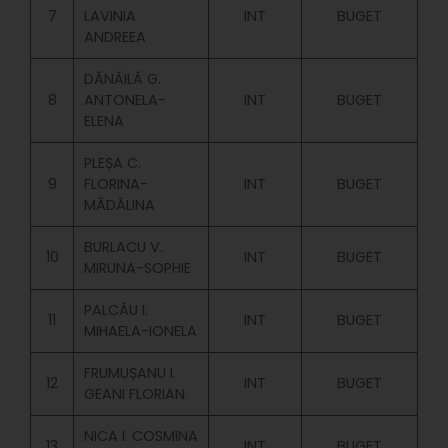
7
LAVINIA
INT
BUGET
ANDREEA
DĂNĂILĂ G.
8
ANTONELA-
INT
BUGET
ELENA
PLEȘA C.
9
FLORINA-
INT
BUGET
MĂDĂLINA
BURLACU V.
10
INT
BUGET
MIRUNA-SOPHIE
PALCĂU I.
11
INT
BUGET
MIHAELA-IONELA
FRUMUȘANU I.
12
INT
BUGET
GEANI FLORIAN
NICA I. COSMINA
13
INT
BUGET