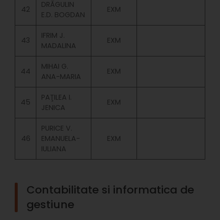
DRĂGULIN
42
EXM
E.D. BOGDAN
IFRIM J.
43
EXM
MADALINA
MIHAI G.
44
EXM
ANA-MARIA
PAŢILEA I.
45
EXM
JENICA
PURICE V.
46
EMANUELA-
EXM
IULIANA
Contabilitate si informatica de
gestiune