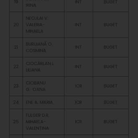
19
INT
BUGET
IRINA
NECULAI V.
20
VALERIA-
INT
BUGET
MIHAELA
BURUIANĂ O.
21
INT
BUGET
COSMINA
CIOCÂRLAN I.
22
INT
BUGET
LILIANA
CIOBANU
23
ICR
BUGET
G. OANA
24
ENE A. MARIA
ICR
BUGET
FULGER D.R.
25
MIHAELA-
ICR
BUGET
VALENTINA