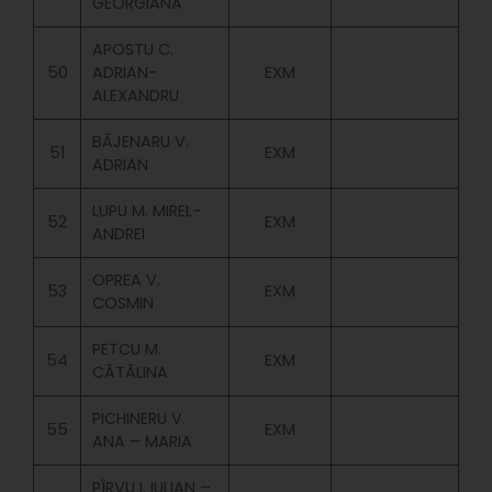
GEORGIANA
APOSTU C.
50
ADRIAN-
EXM
ALEXANDRU
BĂJENARU V.
51
EXM
ADRIAN
LUPU M. MIREL-
52
EXM
ANDREI
OPREA V.
53
EXM
COSMIN
PETCU M.
54
EXM
CĂTĂLINA
PICHINERU V.
55
EXM
ANA – MARIA
PÎRVU I. IULIAN –