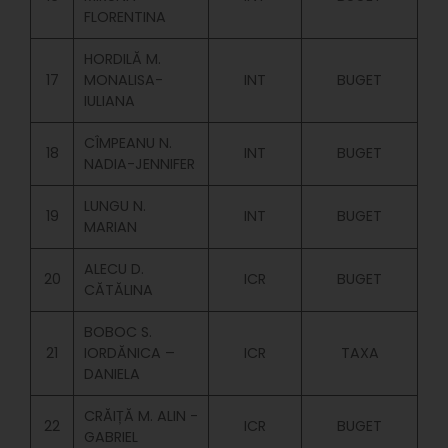
FLORENTINA
HORDILĂ M.
17
MONALISA-
INT
BUGET
IULIANA
CÎMPEANU N.
18
INT
BUGET
NADIA-JENNIFER
LUNGU N.
19
INT
BUGET
MARIAN
ALECU D.
20
ICR
BUGET
CĂTĂLINA
BOBOC S.
21
IORDĂNICA –
ICR
TAXA
DANIELA
CRĂIȚĂ M. ALIN -
22
ICR
BUGET
GABRIEL