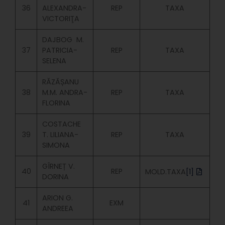
36
ALEXANDRA-
REP
TAXA
VICTORIŢA
DAJBOG M.
37
PATRICIA-
REP
TAXA
SELENA
RĂZĂȘANU
38
M.M. ANDRA-
REP
TAXA
FLORINA
COSTACHE
39
T. LILIANA-
REP
TAXA
SIMONA
GÎRNEȚ V.
40
REP
MOLD.TAXA
[1]
DORINA
ARION G.
41
EXM
ANDREEA