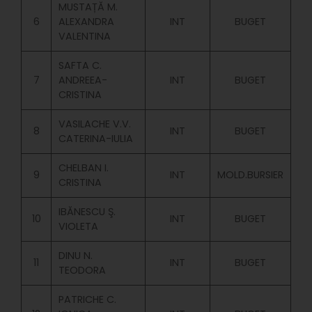
MUSTAȚĂ M.
6
ALEXANDRA
INT
BUGET
VALENTINA
SAFTA C.
7
ANDREEA-
INT
BUGET
CRISTINA
VASILACHE V.V.
8
INT
BUGET
CATERINA-IULIA
CHELBAN I.
9
INT
MOLD.BURSIER
CRISTINA
IBĂNESCU Ş.
10
INT
BUGET
VIOLETA
DINU N.
11
INT
BUGET
TEODORA
PATRICHE C.