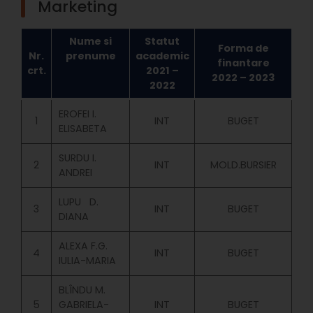
Marketing
Nume si
Statut
Forma de
Nr.
prenume
academic
finantare
crt.
2021 –
2022 – 2023
2022
EROFEI I.
1
INT
BUGET
ELISABETA
SURDU I.
2
INT
MOLD.BURSIER
ANDREI
LUPU D.
3
INT
BUGET
DIANA
ALEXA F.G.
4
INT
BUGET
IULIA-MARIA
BLÎNDU M.
5
GABRIELA-
INT
BUGET