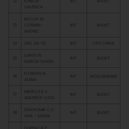
12
IONICA-
INT
BUGET
VALERICA
BATOG M.
13
COSMIN-
INT
BUGET
ANDREI
14
ZHU JIA-QI
INT
CPV.CHINA
LUNGU N.
15
INT
BUGET
NARCIS-EUGEN
FLOREAN N.
16
INT
MOLD.BURSIER
ADINA
MIHĂLUȚĂ V.
17
INT
BUGET
ANDREEA-LUIZA
DRAGOMIR C.C.
18
INT
BUGET
ANA – MARIA
DURBACĂ P.