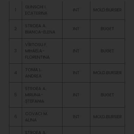
GLINSCHI I.
1
INT
MOLD.BURSIER
ECATERINA
STROEA A.
2
INT
BUGET
BIANCA-ELENA
VÎRTOSU F.
3
MIHAELA-
INT
BUGET
FLORENTINA
TOMA L.
4
INT
MOLD.BURSIER
ANDREA
STROEA A.
5
MIRUNA-
INT
BUGET
ȘTEFANIA
COVACI M.
6
INT
MOLD.BURSIER
ALINA
STROEA A.