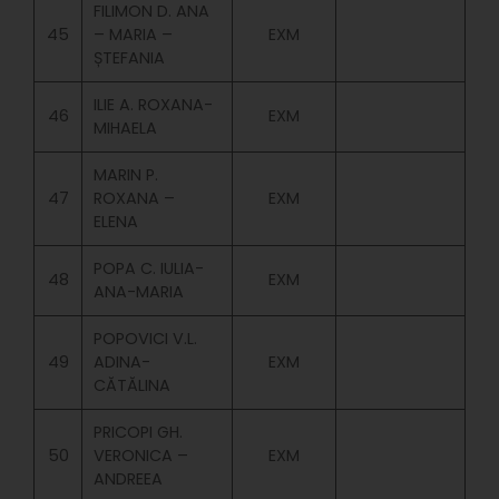
FILIMON D. ANA
45
– MARIA –
EXM
ȘTEFANIA
ILIE A. ROXANA-
46
EXM
MIHAELA
MARIN P.
47
ROXANA –
EXM
ELENA
POPA C. IULIA-
48
EXM
ANA-MARIA
POPOVICI V.L.
49
ADINA-
EXM
CĂTĂLINA
PRICOPI GH.
50
VERONICA –
EXM
ANDREEA