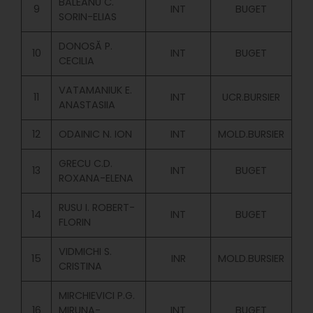
BĂLEANU C.
9
INT
BUGET
SORIN-ELIAS
DONOSĂ P.
10
INT
BUGET
CECILIA
VATAMANIUK E.
11
INT
UCR.BURSIER
ANASTASIIA
12
ODAINIC N. ION
INT
MOLD.BURSIER
GRECU C.D.
13
INT
BUGET
ROXANA-ELENA
RUSU I. ROBERT-
14
INT
BUGET
FLORIN
VIDMICHI S.
15
INR
MOLD.BURSIER
CRISTINA
MIRCHIEVICI P.G.
16
MIRUNA-
INT
BUGET