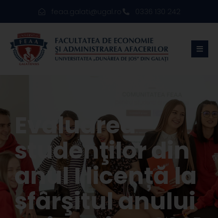
feaa.galati@ugal.ro
0336 130 242
Evaluarea
studenţilor din
anul I licență la
sfârşitul anului