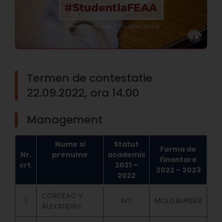
Termen de contestatie
22.09.2022, ora 14.00
Management
Nume si
Statut
Forma de
Nr.
prenume
academic
finantare
crt.
2021 –
2022 – 2023
2022
CORCEAC V.
1
INT
MOLD.BURSIER
ALEXANDRU