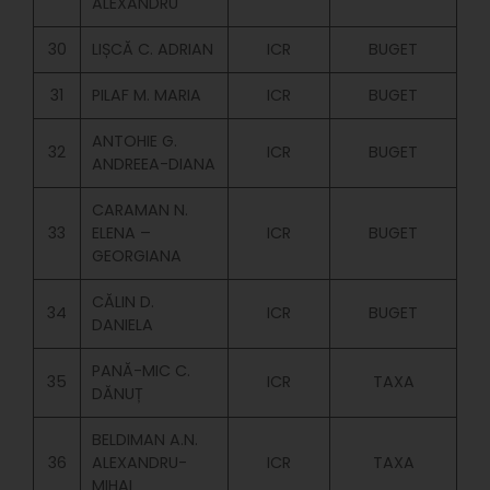
ALEXANDRU
30
LIȘCĂ C. ADRIAN
ICR
BUGET
31
PILAF M. MARIA
ICR
BUGET
ANTOHIE G.
32
ICR
BUGET
ANDREEA-DIANA
CARAMAN N.
33
ELENA –
ICR
BUGET
GEORGIANA
CĂLIN D.
34
ICR
BUGET
DANIELA
PANĂ-MIC C.
35
ICR
TAXA
DĂNUȚ
BELDIMAN A.N.
36
ALEXANDRU-
ICR
TAXA
MIHAI