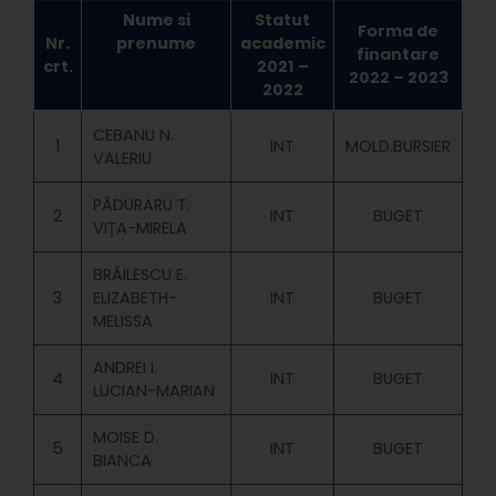
Nume si
Statut
Forma de
Nr.
prenume
academic
finantare
crt.
2021 –
2022 – 2023
2022
CEBANU N.
1
INT
MOLD.BURSIER
VALERIU
PĂDURARU T.
2
INT
BUGET
VIȚA-MIRELA
BRĂILESCU E.
3
ELIZABETH-
INT
BUGET
MELISSA
ANDREI I.
4
INT
BUGET
LUCIAN-MARIAN
MOISE D.
5
INT
BUGET
BIANCA